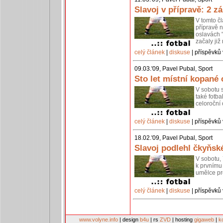
Slavoj v přípravě: 2 z
V tomto čl
přípravě n
oslavách "
začaly ji
celý článek
|
diskuse
| příspěvků 
09.03.'09, Pavel Pubal, Sport
Sto let místní kopané o
V sobotu 
také fotb
celoroční 
celý článek
|
diskuse
| příspěvků 
18.02.'09, Pavel Pubal, Sport
Slavoj podlehl čkyňs
V sobotu,
k prvnímu
umělce pr
celý článek
|
diskuse
| příspěvků 
www.volyne.info
| design
b4u
| rs
ZVD
| hosting
gigaweb
|
k