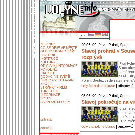
info:
NOVINKY
20.05.'09, Pavel Pubal, Sport
CO SE DĚJE VE MĚSTĚ
Slavoj prohrál v Sous
GLOSY A KOMENTÁŘE
HISTORIE
rozplývá
INSTITUCE
KULTURA
Před týdn
OFICIÁLNÍ INFORMACE
Sousedovi
POVODNĚ
poměrem C
RADNICE
pasé. Díky
RODÁCI VE SVĚTĚ
ŠKOLY A VZDĚLÁVÁNÍ
Poříčí. Soutěž vede již zmíněná
SPORT
celý článek
|
diskuse
| příspěvků 
STRÁNKY FIREM
TURISTICKÉ
INFORMACE
05.05.'09, Pavel Pubal, Sport
VOLBY
Slavoj pokračuje na ví
ZÁJMOVÉ SPOLKY
K jasné s
domácím dr
poněkolik
přihlásit
OP a svéh
celý článek
|
diskuse
| příspěvků 
online:1