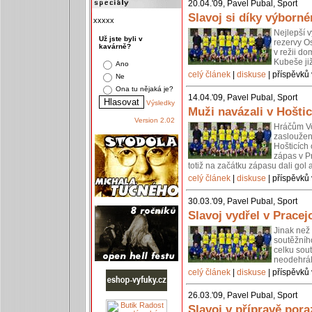
20.04.'09, Pavel Pubal, Sport
Slavoj si díky výborn
xxxxx
Nejlepší v
Už jste byli v
rezervy O
kavárně?
v režii d
Kubeše ji
Ano
celý článek
|
diskuse
| příspěvků 
Ne
Ona tu nějaká je?
14.04.'09, Pavel Pubal, Sport
Výsledky
Muži navázali v Hoštic
Version 2.02
Hráčům Vo
zaslouženě
Hošticích
zápas v P
totiž na začátku zápasu dali gol a
celý článek
|
diskuse
| příspěvků 
30.03.'09, Pavel Pubal, Sport
Slavoj vydřel v Pracej
Jinak než 
soutěžníh
celku sout
neodehrál
celý článek
|
diskuse
| příspěvků 
26.03.'09, Pavel Pubal, Sport
Slavoj v přípravě pora