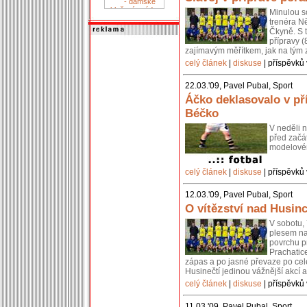
Minulou s
trenéra N
Čkyně. S t
přípravy (
zajímavým měřítkem, jak na tým z
celý článek
|
diskuse
| příspěvků 
22.03.'09, Pavel Pubal, Sport
Áčko deklasovalo v př
Béčko
V neděli 
před začá
modelovém
celý článek
|
diskuse
| příspěvků 
12.03.'09, Pavel Pubal, Sport
O vítězství nad Husi
V sobotu,
plesem na
povrchu pr
Prachatice
zápas a po jasné převaze po celé 
Husinečtí jedinou vážnější akcí 
celý článek
|
diskuse
| příspěvků 
11.03.'09, Pavel Pubal, Sport