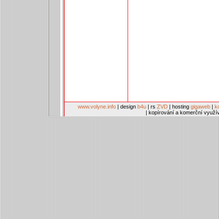
www.volyne.info
| design
b4u
| rs
ZVD
| hosting
gigaweb
|
k
| kopírování a komerční využí