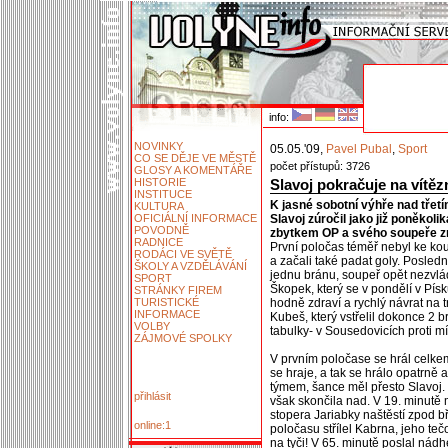
info:
NOVINKY
05.05.'09,
Pavel Pubal
,
Sport
CO SE DĚJE VE MĚSTĚ
počet přístupů: 3726
GLOSY A KOMENTÁŘE
HISTORIE
Slavoj pokračuje na vítěz
INSTITUCE
K jasné sobotní výhře nad třet
KULTURA
OFICIÁLNÍ INFORMACE
Slavoj zúročil jako již poněkol
POVODNĚ
zbytkem OP a svého soupeře z
RADNICE
První poločas téměř nebyl ke kou
RODÁCI VE SVĚTĚ
a začali také padat goly. Posledn
ŠKOLY A VZDĚLÁVÁNÍ
jednu bránu, soupeř opět nezvl
SPORT
Škopek, který se v pondělí v Pí
STRÁNKY FIREM
TURISTICKÉ
hodně zdraví a rychlý návrat na t
INFORMACE
Kubeš, který vstřelil dokonce 2 b
VOLBY
tabulky- v Sousedovicích proti mí
ZÁJMOVÉ SPOLKY
V prvním poločase se hrál celkem
se hraje, a tak se hrálo opatrně 
týmem, šance měl přesto Slavoj. 
přihlásit
však skončila nad. V 19. minutě 
stopera Jariabky naštěstí zpod b
online:1
poločasu střílel Kabrna, jeho te
na tyči! V 65. minutě poslal nád