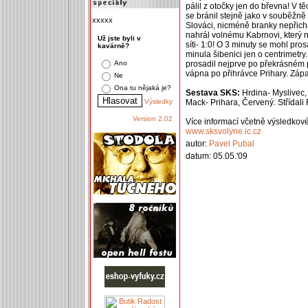
pálil z otočky jen do břevna! V těc
se bránil stejně jako v souběžn
xxxxx
Slováci, nicméně branky nepřichá
nahrál volnému Kabrnovi, který na
Už jste byli v
síti- 1:0! O 3 minuty se mohl pr
kavárně?
minula šibenici jen o centrimetr
Ano
prosadil nejprve po překrásném 
vápna po přihrávce Prihary. Zápas
Ne
Ona tu nějaká je?
Sestava SKS:
Hrdina- Myslivec, 
Výsledky
Mack- Prihara, Červený. Střídali 
Version 2.02
Více informací včetně výsledkov
www.sksvolyne.ic.cz
autor:
Pavel Pubal
datum: 05.05.'09