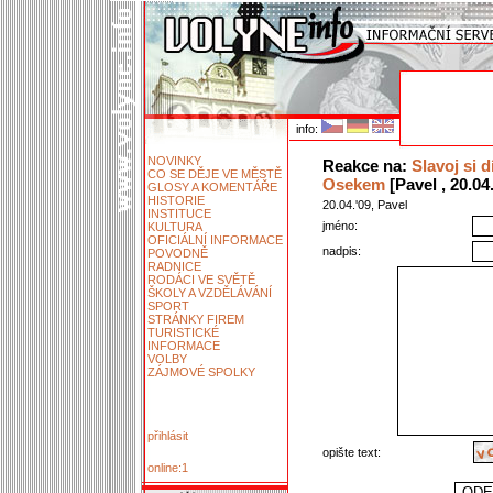
info:
NOVINKY
Reakce na:
Slavoj si 
CO SE DĚJE VE MĚSTĚ
Osekem
[Pavel , 20.04.
GLOSY A KOMENTÁŘE
HISTORIE
20.04.'09, Pavel
INSTITUCE
jméno:
KULTURA
OFICIÁLNÍ INFORMACE
nadpis:
POVODNĚ
RADNICE
RODÁCI VE SVĚTĚ
ŠKOLY A VZDĚLÁVÁNÍ
SPORT
STRÁNKY FIREM
TURISTICKÉ
INFORMACE
VOLBY
ZÁJMOVÉ SPOLKY
přihlásit
opište text:
online:1