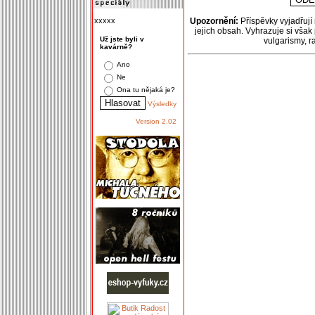
xxxxx
Upozornění:
Příspěvky vyjadřují
jejich obsah. Vyhrazuje si však
Už jste byli v
vulgarismy, 
kavárně?
Ano
Ne
Ona tu nějaká je?
Výsledky
Version 2.02