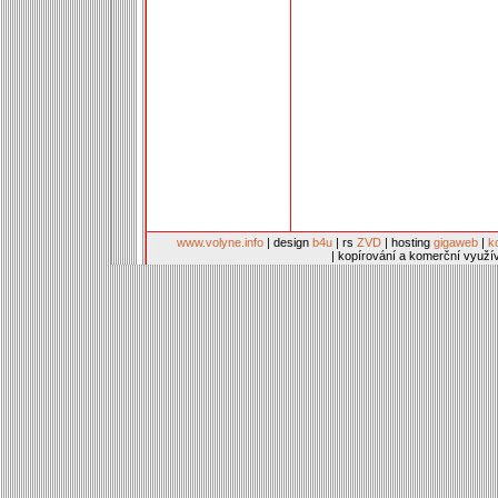
www.volyne.info
| design
b4u
| rs
ZVD
| hosting
gigaweb
|
k
| kopírování a komerční využí