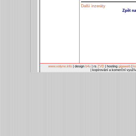
Další inzeráty
Zpět n
www.volyne.info
| design
b4u
| rs
ZVD
| hosting
gigaweb
|
k
| kopírování a komerční využí