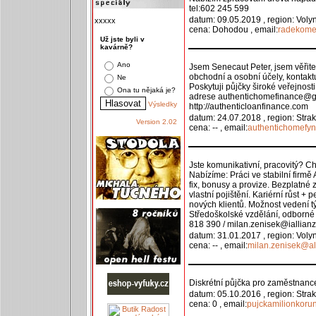
tel:602 245 599
datum: 09.05.2019 , region: Voly
xxxxx
cena: Dohodou , email:
radekome
Už jste byli v
kavárně?
Ano
Jsem Senecaut Peter, jsem věřite
obchodní a osobní účely, kontaktu
Ne
Poskytuji půjčky široké veřejnos
Ona tu nějaká je?
adrese authentichomefinance@g
Výsledky
http://authenticloanfinance.com
datum: 24.07.2018 , region: Stra
Version 2.02
cena: -- , email:
authentichomefy
Jste komunikativní, pracovitý? 
Nabízíme: Práci ve stabilní firmě
fix, bonusy a provize. Bezplatné
vlastní pojištění. Kariérní růst +
nových klientů. Možnost vedení 
Středoškolské vzdělání, odborné 
818 390 / milan.zenisek@iallianz
datum: 31.01.2017 , region: Voly
cena: -- , email:
milan.zenisek@al
Diskrétní půjčka pro zaměstnan
datum: 05.10.2016 , region: Stra
cena: 0 , email:
pujckamilionkor