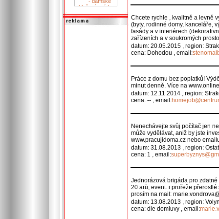
Chcete rychle , kvalitně a levně
(byty, rodinné domy, kanceláře, vý
fasády a v interiérech (dekorativ
zařízeních a v soukromých prost
datum: 20.05.2015 , region: Stra
cena: Dohodou , email:
stenomal
Práce z domu bez poplatků! Výděl
minut denně. Více na www.online
datum: 12.11.2014 , region: Stra
cena: -- , email:
homejob@centru
Nenechávejte svůj počítač jen n
může vydělávat, aniž by jste inve
www.pracujidoma.cz nebo emai
datum: 31.08.2013 , region: Ostat
cena: 1 , email:
superbyznys@gma
Jednorázová brigáda pro zdatné
20 arů, event. i prořeže přerostlé
prosím na mail: marie.vondrov
datum: 13.08.2013 , region: Voly
cena: dle domluvy , email:
marie.