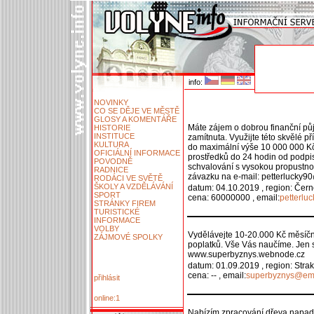
info:
NOVINKY
CO SE DĚJE VE MĚSTĚ
GLOSY A KOMENTÁŘE
Máte zájem o dobrou finanční půj
HISTORIE
INSTITUCE
zamítnuta. Využijte této skvělé př
KULTURA
do maximální výše 10 000 000 Kč.
OFICIÁLNÍ INFORMACE
prostředků do 24 hodin od podpis
POVODNĚ
schvalování s vysokou propustnos
RADNICE
závazku na e-mail: petterlucky
RODÁCI VE SVĚTĚ
ŠKOLY A VZDĚLÁVÁNÍ
datum: 04.10.2019 , region: Čern
SPORT
cena: 60000000 , email:
petterl
STRÁNKY FIREM
TURISTICKÉ
INFORMACE
VOLBY
Vydělávejte 10-20.000 Kč měsíčně
ZÁJMOVÉ SPOLKY
poplatků. Vše Vás naučíme. Jen s
www.superbyznys.webnode.cz
datum: 01.09.2019 , region: Stra
cena: -- , email:
superbyznys@ema
přihlásit
online:1
Nabízím zpracování dřeva napad