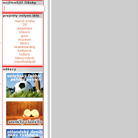
marná snaha
"25"
respektive
shivers
goos
muzeum
bikerz
skateboarding
knihovna
kultura
slavoj volyne
volyněvdolyně