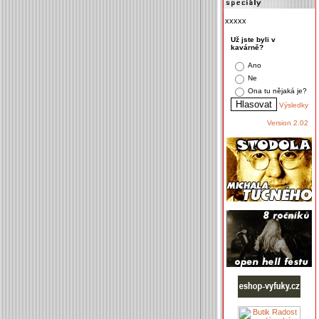
xxxxx
Už jste byli v
kavárně?
Ano
Ne
Ona tu nějaká je?
Výsledky
Version 2.02