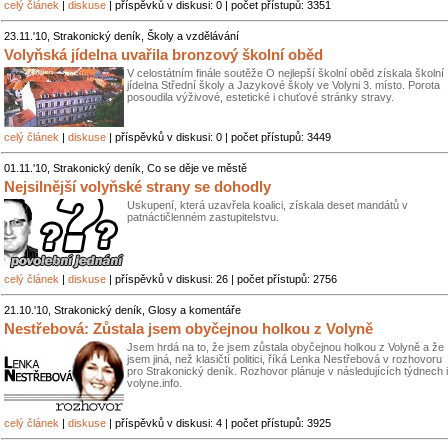
celý článek
|
diskuse
| příspěvků v diskusi: 0 | počet přístupů: 3351
23.11.'10, Strakonický deník, Školy a vzdělávání
Volyňská jídelna uvařila bronzový školní oběd
V celostátním finále soutěže O nejlepší školní oběd získala školní
jídelna Střední školy a Jazykové školy ve Volyni 3. místo. Porota
posoudila výživové, estetické i chuťové stránky stravy.
celý článek
|
diskuse
| příspěvků v diskusi: 0 | počet přístupů: 3449
01.11.'10, Strakonický deník, Co se děje ve městě
Nejsilnější volyňské strany se dohodly
Uskupení, která uzavřela koalici, získala deset mandátů v
patnáctičlenném zastupitelstvu.
celý článek
|
diskuse
| příspěvků v diskusi: 26 | počet přístupů: 2756
21.10.'10, Strakonický deník, Glosy a komentáře
Nestřebová: Zůstala jsem obyčejnou holkou z Volyně
Jsem hrdá na to, že jsem zůstala obyčejnou holkou z Volyně a že
jsem jiná, než klasičtí politici, říká Lenka Nestřebová v rozhovoru
pro Strakonický deník. Rozhovor plánuje v následujících týdnech i
volyne.info.
celý článek
|
diskuse
| příspěvků v diskusi: 4 | počet přístupů: 3925