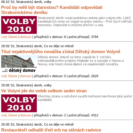
08.10.'10, Strakonický deník, volby
Proč by měli být starostou? Kandidáti odpovídali
Strakonickému deníku
Strakonický deník rozjel podobnou anketu jako volyne.info. Lídrů
kandidujících stran se zeptal na jednu otázku - Proč bych měl být
starostou. Odpovědi si můžete přečíst i u nás.
celý článek
|
diskuse
| příspěvků v diskusi: 8 | počet přístupů: 3784
28.09.'10, Strakonický deník, Co se děje ve městě
Titul nejaktivnějšího nováčka získal Dětský domov Volyně
Dětský domov Volyně se letos zapojil do 3. ročníku
celorepublikového projektu Hejbejte se a zpívejte s Hanou a
Novou, kde hned získal diplom za nejaktivnější nováčky.
celý článek
|
diskuse
| příspěvků v diskusi: 0 | počet přístupů: 2629
29.08.'10, Strakonický deník, volby
Ve Volyni jde do voleb celkem sedm stran
Všechny strany a sdružení využili možnosti navrhnout plný počet
kandidátů.
celý článek
|
diskuse
| příspěvků v diskusi: 2 | počet přístupů: 4312
26.08.'10, Strakonický deník, Co se děje ve městě
Restaurátoři odhalili třetí erb na stěnách radnice