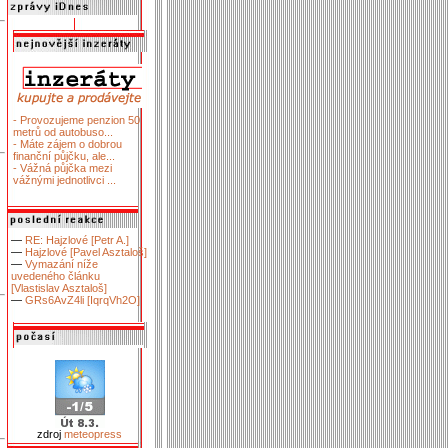
- Provozujeme penzion 50
metrů od autobuso...
- Máte zájem o dobrou
finanční půjčku, ale...
- Vážná půjčka mezi
vážnými jednotlivci ...
—
RE: Hajzlové [Petr A.]
—
Hajzlové [Pavel Asztaloš]
—
Vymazání níže
uvedeného článku
[Vlastislav Asztaloš]
—
GRs6AvZ4li [IqrqVh2O]
zdroj
meteopress