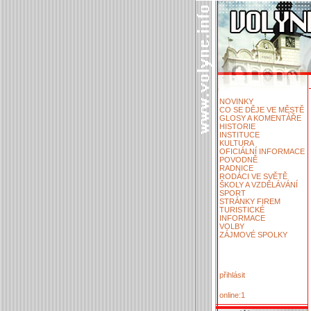
NOVINKY
CO SE DĚJE VE MĚSTĚ
GLOSY A KOMENTÁŘE
HISTORIE
INSTITUCE
KULTURA
OFICIÁLNÍ INFORMACE
POVODNĚ
RADNICE
RODÁCI VE SVĚTĚ
ŠKOLY A VZDĚLÁVÁNÍ
SPORT
STRÁNKY FIREM
TURISTICKÉ
INFORMACE
VOLBY
ZÁJMOVÉ SPOLKY
přihlásit
online:1