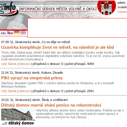
pátek,
sváte
nastav
info:
07.09.'11, Strakonický deník, Co se děje ve městě
Uzavírka komplikuje život ve městě, na náměstí je ale klid
Ticho, klid, žádná auta, téměř žádní lidé, jen dělníci skládající kostku vedle kostky. Tak
vypadalo poslední prázdninové odpoledne volyňské náměstí. To je od 15. srpna uzavřené
kvůli rekonstrukci komunikace.
celý článek
|
diskuse
| příspěvků v diskusi: 0 | počet přístupů: 4094
11.04.'11, Strakonický deník, Kultura, Divadlo
PIKI vyrazí na vimperská prkna
Volyňský divadelní spolek PIKI v závěru dubna zavítá do Vimperka, a to s komedií
Monsieur Amédee.
celý článek
|
diskuse
| příspěvků v diskusi: 0 | počet přístupů: 2941
15.01.'11, Strakonický deník, Školy a vzdělávání
Dětský domov marně shání peníze na rekonstrukci
Volyňský dětský domov letos oslaví šedesátiny. Potýká se ale s
nedostatkem peněz, kterými by mohl pokrýt nutné opravy a
přestavby, ke kterým ho nutí zákony.