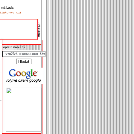
k má Lada
it jako výchozí