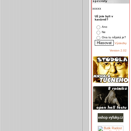
xxxxx
Už jste byli v
kavárně?
Ano
Ne
Ona tu nějaká je?
Výsledky
Version 2.02