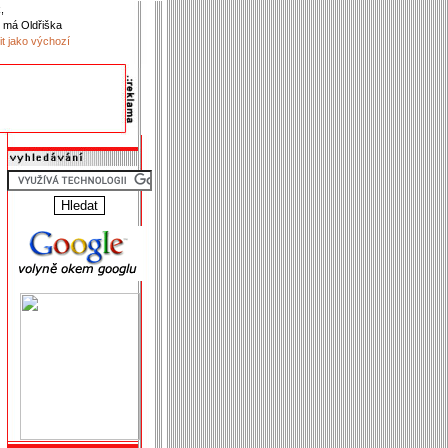
,
 má Oldřiška
it jako výchozí