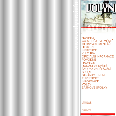
NOVINKY
CO SE DĚJE VE MĚSTĚ
GLOSY A KOMENTÁŘE
HISTORIE
INSTITUCE
KULTURA
OFICIÁLNÍ INFORMACE
POVODNĚ
RADNICE
RODÁCI VE SVĚTĚ
ŠKOLY A VZDĚLÁVÁNÍ
SPORT
STRÁNKY FIREM
TURISTICKÉ
INFORMACE
VOLBY
ZÁJMOVÉ SPOLKY
přihlásit
online:1