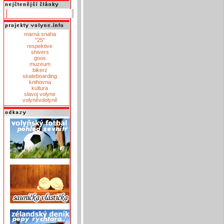
marná snaha
"25"
respektive
shivers
goos
muzeum
bikerz
skateboarding
knihovna
kultura
slavoj volyne
volyněvdolyně