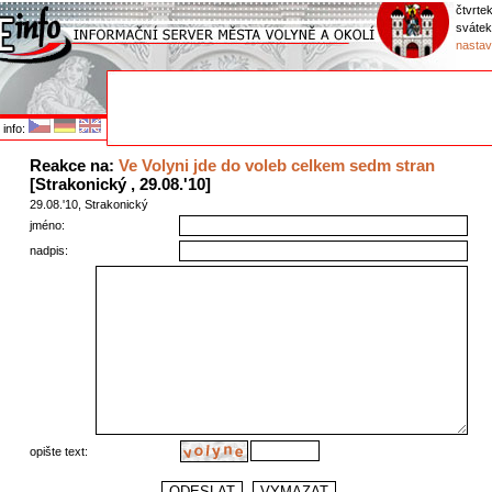
čtvrtek
svátek
nastav
info:
Reakce na:
Ve Volyni jde do voleb celkem sedm stran
[Strakonický , 29.08.'10]
29.08.'10, Strakonický
jméno:
nadpis:
opište text: