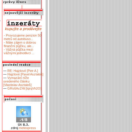
- Provozujeme penzion 50
metrů od autobuso...
- Máte zájem o dobrou
finanční půjčku, ale...
- Vážná půjčka mezi
vážnými jednotlivci ...
—
RE: Hajzlové [Petr A.]
—
Hajzlové [Pavel Asztaloš]
—
Vymazání níže
uvedeného článku
[Vlastislav Asztaloš]
—
GRs6AvZ4li [IqrqVh2O]
zdroj
meteopress