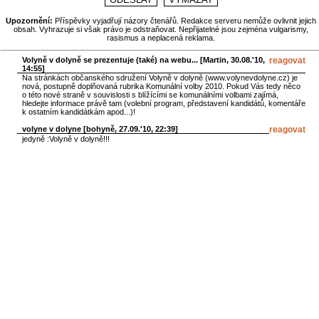
Upozornění:
Příspěvky vyjadřují názory čtenářů. Redakce serveru nemůže ovlivnit jejich
obsah. Vyhrazuje si však právo je odstraňovat. Nepřijatelné jsou zejména vulgarismy,
rasismus a neplacená reklama.
Volyně v dolyně se prezentuje (také) na webu... [
Martin
, 30.08.'10,
reagovat
14:55]
Na stránkách občanského sdružení Volyně v dolyně (www.volynevdolyne.cz) je
nová, postupně doplňovaná rubrika Komunální volby 2010. Pokud Vás tedy něco
o této nové straně v souvislosti s blížícími se komunálními volbami zajímá,
hledejte informace právě tam (volební program, představení kandidátů, komentáře
k ostatním kandidátkám apod...)!
volyne v dolyne [
bohyně
, 27.09.'10, 22:39]
reagovat
jedyně :Volyně v dolyně!!!