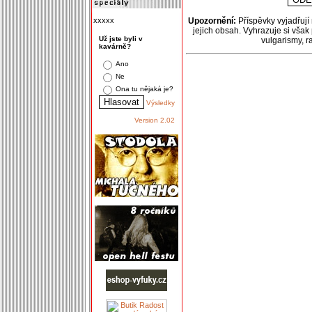
xxxxx
Upozornění:
Příspěvky vyjadřují
jejich obsah. Vyhrazuje si však
Už jste byli v
vulgarismy, 
kavárně?
Ano
Ne
Ona tu nějaká je?
Výsledky
Version 2.02