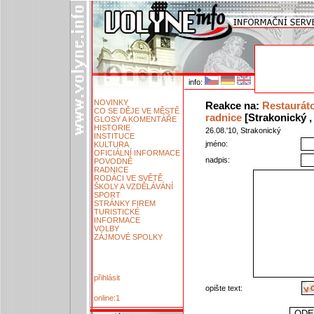
info:
NOVINKY
Reakce na:
Restaurátoř
CO SE DĚJE VE MĚSTĚ
radnice
[Strakonický , 
GLOSY A KOMENTÁŘE
HISTORIE
26.08.'10, Strakonický
INSTITUCE
jméno:
KULTURA
OFICIÁLNÍ INFORMACE
nadpis:
POVODNĚ
RADNICE
RODÁCI VE SVĚTĚ
ŠKOLY A VZDĚLÁVÁNÍ
SPORT
STRÁNKY FIREM
TURISTICKÉ
INFORMACE
VOLBY
ZÁJMOVÉ SPOLKY
přihlásit
opište text:
online:1