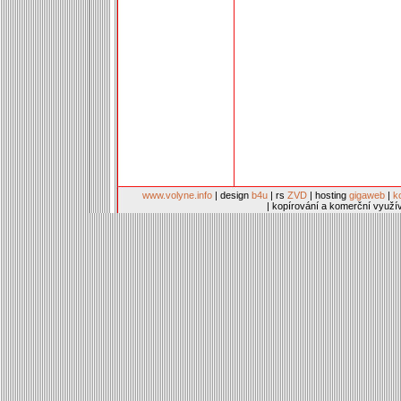
www.volyne.info
| design
b4u
| rs
ZVD
| hosting
gigaweb
|
k
| kopírování a komerční využí