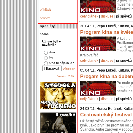
S novým mě
můžeme tě
Zdrojový 
přihlásit
celý článek
|
diskuse
| příspěvků 
online:1
30.04.'11, Pepa Lukeš, Kultura, 
Program kina na květe
xxxxx
V květnu 
Už jste byli v
Erotikone
kavárně?
invazi, uv
Fimafára 
Ano
Králova řeč.
Ne
celý článek
|
diskuse
| příspěvků 
Ona tu nějaká je?
Výsledky
05.04.'11, Pepa Lukeš, Kultura, 
Progam kina na duben
Version 2.02
Po malé p
tomto měsí
neměli ne
celý článek
|
diskuse
| příspěvků 
24.03.'11, Honza Beránek, Kultur
Cestovatelský festival
Už šestý ročník cestovatelského f
kině. Jako první se promítal od 
Švaříčka. Autor zároveň v sobotu 