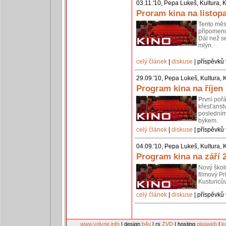
03.11.'10, Pepa Lukeš, Kultura, 
Proram kina na listop
Tento měsí
připomenu
Dál než s
mlýn.
celý článek
|
diskuse
| příspěvků 
29.09.'10, Pepa Lukeš, Kultura, 
Program kina na říjen
První poř
křesťanst
posledním
býkem.
celý článek
|
diskuse
| příspěvků 
04.09.'10, Pepa Lukeš, Kultura, 
Program kina na září 
Nový školn
filmový Pr
Kusturiců
celý článek
|
diskuse
| příspěvků 
www.volyne.info
| design
b4u
| rs
ZVD
| hosting
gigaweb
|
k