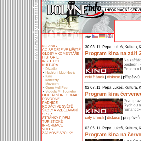
info:
NOVINKY
30.08.'11, Pepa Lukeš, Kultura, 
CO SE DĚJE VE MĚSTĚ
Program kina na září 
GLOSY A KOMENTÁŘE
HISTORIE
Na začátk
INSTITUCE
poslední P
KULTURA
-
Divadlo
Pottera a 
-
Hudební klub Nová
-
Kino
celý článek
|
diskuse
| příspěvků 
-
koncerty
-
Muzeum
02.07.'11, Pepa Lukeš, Kultura, 
-
Open Hell Fest
-
Stodola M. Tučného
Program kina červene
OFICIÁLNÍ INFORMACE
POVODNĚ
První prá
RADNICE
Rychlou a 
RODÁCI VE SVĚTĚ
romantick
ŠKOLY A VZDĚLÁVÁNÍ
SPORT
celý článek
|
diskuse
| příspěvků 
STRÁNKY FIREM
TURISTICKÉ
INFORMACE
03.06.'11, Pepa Lukeš, Kultura, 
VOLBY
ZÁJMOVÉ SPOLKY
Program kina na červ