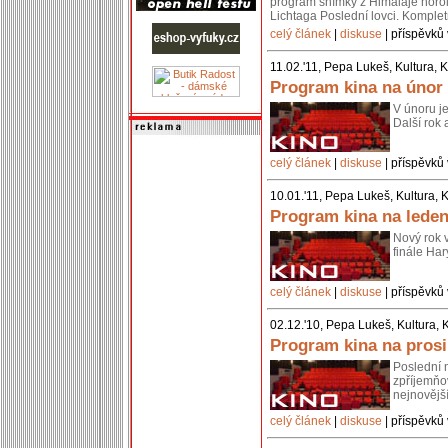
program snímky z Himálaje horo
Lichtaga Poslední lovci. Komplet
celý článek
|
diskuse
| příspěvků 
11.02.'11, Pepa Lukeš, Kultura, 
Program kina na únor
V únoru je
Další rok
celý článek
|
diskuse
| příspěvků 
10.01.'11, Pepa Lukeš, Kultura, 
Program kina na leden
Nový rok v
finále Har
celý článek
|
diskuse
| příspěvků 
02.12.'10, Pepa Lukeš, Kultura, 
Program kina na pros
Poslední 
zpříjemňo
nejnovějš
celý článek
|
diskuse
| příspěvků 