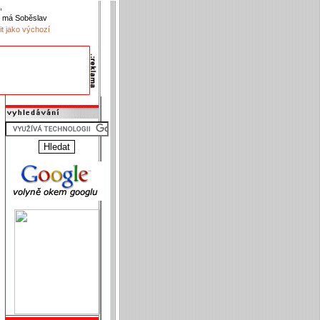
,
 má Soběslav
it jako výchozí