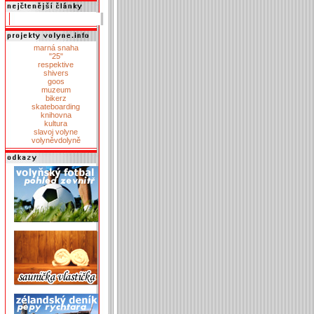
marná snaha
"25"
respektive
shivers
goos
muzeum
bikerz
skateboarding
knihovna
kultura
slavoj volyne
volyněvdolyně