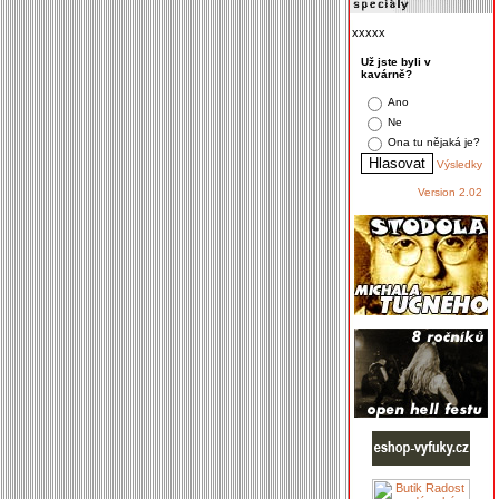
xxxxx
Už jste byli v
kavárně?
Ano
Ne
Ona tu nějaká je?
Výsledky
Version 2.02