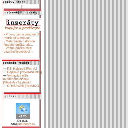
- Provozujeme penzion 50
metrů od autobuso...
- Máte zájem o dobrou
finanční půjčku, ale...
- Vážná půjčka mezi
vážnými jednotlivci ...
—
RE: Hajzlové [Petr A.]
—
Hajzlové [Pavel Asztaloš]
—
Vymazání níže
uvedeného článku
[Vlastislav Asztaloš]
—
GRs6AvZ4li [IqrqVh2O]
zdroj
meteopress