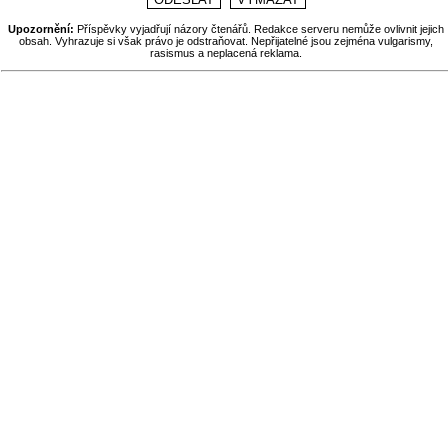
Upozornění:
Příspěvky vyjadřují názory čtenářů. Redakce serveru nemůže ovlivnit jejich
obsah. Vyhrazuje si však právo je odstraňovat. Nepřijatelné jsou zejména vulgarismy,
rasismus a neplacená reklama.