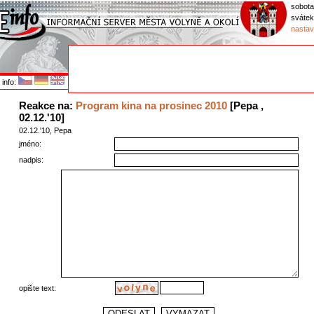
sobota
svátek
nastav
info:
Reakce na:
Program kina na prosinec 2010
[Pepa ,
02.12.'10]
02.12.'10, Pepa
jméno:
nadpis:
opište text: