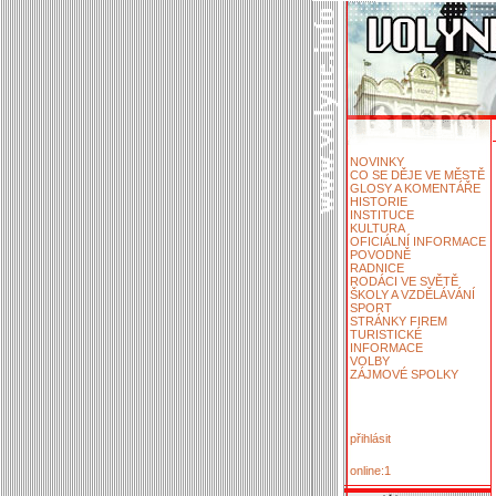
NOVINKY
CO SE DĚJE VE MĚSTĚ
GLOSY A KOMENTÁŘE
HISTORIE
INSTITUCE
KULTURA
OFICIÁLNÍ INFORMACE
POVODNĚ
RADNICE
RODÁCI VE SVĚTĚ
ŠKOLY A VZDĚLÁVÁNÍ
SPORT
STRÁNKY FIREM
TURISTICKÉ
INFORMACE
VOLBY
ZÁJMOVÉ SPOLKY
přihlásit
online:1