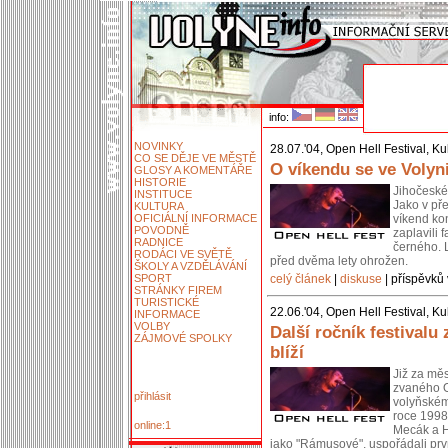
info:
NOVINKY
28.07.'04, Open Hell Festival, Ku
CO SE DĚJE VE MĚSTĚ
O víkendu se ve Volyn
GLOSY A KOMENTÁŘE
HISTORIE
Jihočeské
INSTITUCE
Jako v př
KULTURA
OFICIÁLNÍ INFORMACE
víkend ko
POVODNĚ
zaplavili 
RADNICE
černého. L
RODÁCI VE SVĚTĚ
před dvěma lety ohrožen.
ŠKOLY A VZDĚLÁVÁNÍ
SPORT
celý článek
|
diskuse
| příspěvků 
STRÁNKY FIREM
TURISTICKÉ
22.06.'04, Open Hell Festival, Ku
INFORMACE
VOLBY
Další ročník festivalu
ZÁJMOVÉ SPOLKY
blíží
Již za mě
zvaného Op
přihlásit
volyňském
roce 1998 
online:1
Mecák a H
jako "Rámusové", uspořádali prvn