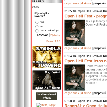
celý článek
|
diskuse
| příspěvků 
xxxxx
31.05.'04, Open Hell Festival, Ku
Už jste byli v
Open Hell Fest - prog
kavárně?
Tak a je to tady 
Ano
Open Hell Fest s
Ne
Ona tu nějaká je?
Výsledky
Version 2.02
celý článek
|
diskuse
| příspěvků 
07.04.'04, Open Hell Festival, Ku
Open Hell Fest letos 
Dobrá zpráva pr
undergroundově 
pesimismu a nej
k lepšímu !! Areá
coby dějiště vše
ztracen !!
celý článek
|
diskuse
| příspěvků 
07.08.'03, Open Hell Festival, Ku
Reportáž z Open Hell