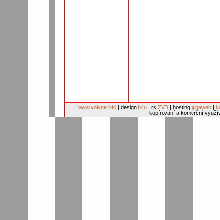
www.volyne.info
| design
b4u
| rs
ZVD
| hosting
gigaweb
|
k
| kopírování a komerční využí