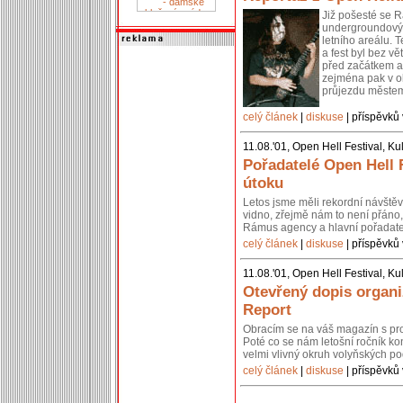
Již pošesté se 
undergroundový 
letního areálu. T
a fest byl bez v
před začátkem ak
zejména pak v ok
průjezdu městem
celý článek
|
diskuse
| příspěvků 
11.08.'01, Open Hell Festival, Ku
Pořadatelé Open Hell F
útoku
Letos jsme měli rekordní návštěv
vidno, zřejmě nám to není přán
Rámus agency a hlavní pořadatel l
celý článek
|
diskuse
| příspěvků 
11.08.'01, Open Hell Festival, Ku
Otevřený dopis organ
Report
Obracím se na váš magazín s pro
Poté co se nám letošní ročník kon
velmi vlivný okruh volyňských pod
celý článek
|
diskuse
| příspěvků 