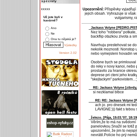
xxxxx
Upozornění:
Příspěvky vyjadřují
jejich obsah. Vyhrazuje si však
Už jste byli v
vulgarismy, 
kavárně?
Jackass Volyne [
PEDRO.PIS
Ano
Nez toho "robbera" potkate, 
Ne
backflip otazkou zivota a smr
Ona tu nějaká je?
Navrhuju prestehovat se do 
Výsledky
nekolik moznosti: Nonstop u
Version 2.02
nebo vymejsleni hovadin ve 
Osobne bych se primlouval 
do reky v novy kanoi, nebo p
proslavilo za hranice okresu
deprese pri cteni jeho krat
"skejtackym" parkovistem...:
RE: Jackass Volyne [
zibrdy
si nezklamal blbce
RE: RE: Jackass Volyne [
ach jo. pro dnesek mi ted
LAVIGNE:))) fakt s tebou 
železo. [
Pája
, 19.03.'07, 18:19
Věrím,že to má na svědomí ř
panelovkou.Snažil se totiž 
upozornění, že jim to nejsp
nevrátil.Policie ho prý nemů