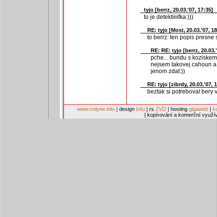
tyjo [
berrz
, 20.03.'07, 17:35]
to je detektiiiifka:)))
RE: tyjo [
Most
, 20.03.'07, 1
to berrz: ten popis presne 
RE: RE: tyjo [
berrz
, 20.03.
pche... bundu s koziskem
nejsem takovej cahoun a
jenom zdat:))
RE: tyjo [
zibrdy
, 20.03.'07, 
beztak si potreboval bery v
www.volyne.info
| design
b4u
| rs
ZVD
| hosting
gigaweb
|
k
| kopírování a komerční využí