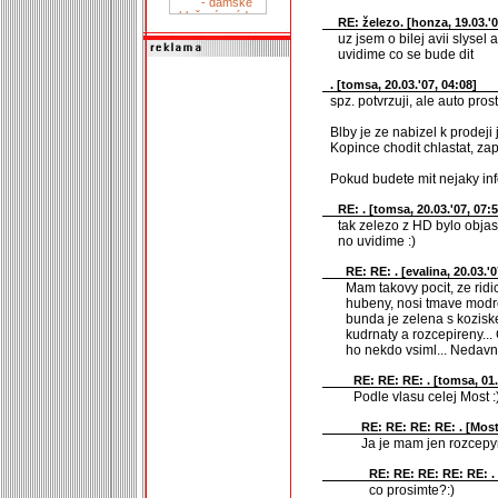
RE: železo. [
honza
, 19.03.'
uz jsem o bilej avii slysel 
uvidime co se bude dit
. [
tomsa
, 20.03.'07, 04:08]
spz. potvrzuji, ale auto pros
Blby je ze nabizel k prodeji 
Kopince chodit chlastat, za
Pokud budete mit nejaky inf
RE: . [
tomsa
, 20.03.'07, 07:
tak zelezo z HD bylo obja
no uvidime :)
RE: RE: . [
evalina
, 20.03.'0
Mam takovy pocit, ze ridi
hubeny, nosi tmave modre
bunda je zelena s kozisk
kudrnaty a rozcepireny...
ho nekdo vsiml... Nedavno
RE: RE: RE: . [
tomsa
, 01
Podle vlasu celej Most :
RE: RE: RE: RE: . [
Mos
Ja je mam jen rozcepy
RE: RE: RE: RE: RE: . 
co prosimte?:)