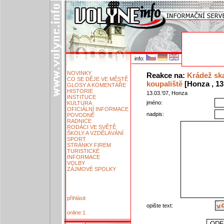
info:
NOVINKY
Reakce na:
Krádež sk
CO SE DĚJE VE MĚSTĚ
koupaliště
[Honza , 13.
GLOSY A KOMENTÁŘE
HISTORIE
13.03.'07, Honza
INSTITUCE
jméno:
KULTURA
OFICIÁLNÍ INFORMACE
nadpis:
POVODNĚ
RADNICE
RODÁCI VE SVĚTĚ
ŠKOLY A VZDĚLÁVÁNÍ
SPORT
STRÁNKY FIREM
TURISTICKÉ
INFORMACE
VOLBY
ZÁJMOVÉ SPOLKY
přihlásit
opište text:
online:1