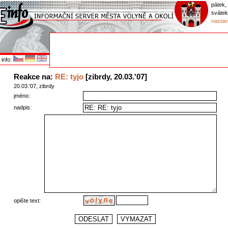
pátek,
sváte
nastav
info:
Reakce na:
RE: tyjo
[zibrdy, 20.03.'07]
20.03.'07, zibrdy
jméno:
nadpis:
opište text: