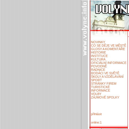
NOVINKY
CO SE DĚJE VE MĚSTĚ
GLOSY A KOMENTÁŘE
HISTORIE
INSTITUCE
KULTURA
OFICIÁLNÍ INFORMACE
POVODNĚ
RADNICE
RODÁCI VE SVĚTĚ
ŠKOLY A VZDĚLÁVÁNÍ
SPORT
STRÁNKY FIREM
TURISTICKÉ
INFORMACE
VOLBY
ZÁJMOVÉ SPOLKY
přihlásit
online:1