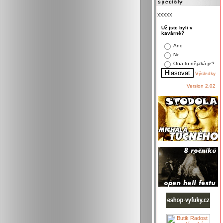
xxxxx
Už jste byli v
kavárně?
Ano
Ne
Ona tu nějaká je?
Výsledky
Version 2.02