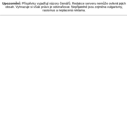
Upozornění:
Příspěvky vyjadřují názory čtenářů. Redakce serveru nemůže ovlivnit jejich
obsah. Vyhrazuje si však právo je odstraňovat. Nepřijatelné jsou zejména vulgarismy,
rasismus a neplacená reklama.