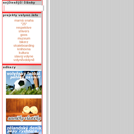
marná snaha
"25"
respektive
shivers
goos
muzeum
bikerz
skateboarding
knihovna
kultura
slavoj volyne
volyněvdolyně