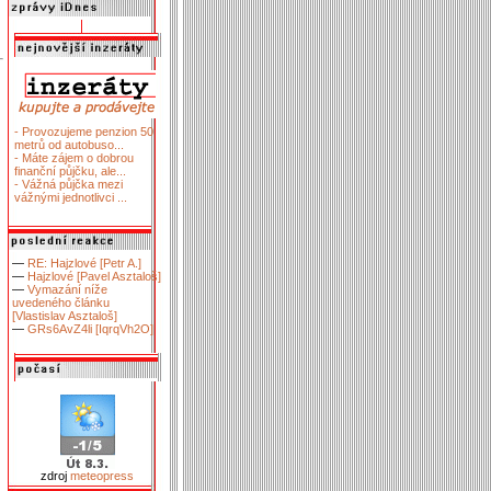
- Provozujeme penzion 50
metrů od autobuso...
- Máte zájem o dobrou
finanční půjčku, ale...
- Vážná půjčka mezi
vážnými jednotlivci ...
—
RE: Hajzlové [Petr A.]
—
Hajzlové [Pavel Asztaloš]
—
Vymazání níže
uvedeného článku
[Vlastislav Asztaloš]
—
GRs6AvZ4li [IqrqVh2O]
zdroj
meteopress