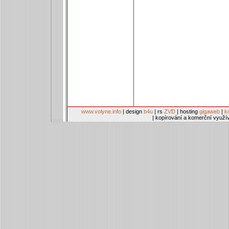
www.volyne.info
| design
b4u
| rs
ZVD
| hosting
gigaweb
|
k
| kopírování a komerční využí