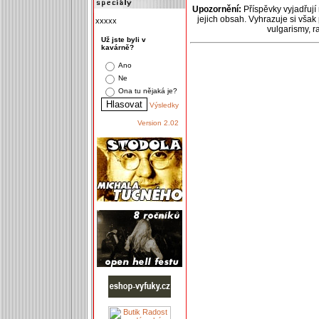
Upozornění:
Příspěvky vyjadřují
jejich obsah. Vyhrazuje si však
xxxxx
vulgarismy, 
Už jste byli v
kavárně?
Ano
Ne
Ona tu nějaká je?
Výsledky
Version 2.02