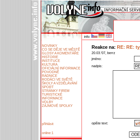
info:
NOVINKY
Reakce na:
RE: RE: ty
CO SE DĚJE VE MĚSTĚ
20.03.'07, berrz
GLOSY A KOMENTÁŘE
HISTORIE
jméno:
INSTITUCE
KULTURA
nadpis:
OFICIÁLNÍ INFORMACE
POVODNĚ
RADNICE
RODÁCI VE SVĚTĚ
ŠKOLY A VZDĚLÁVÁNÍ
SPORT
STRÁNKY FIREM
TURISTICKÉ
INFORMACE
VOLBY
ZÁJMOVÉ SPOLKY
opište text:
přihlásit
online:1