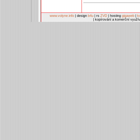
www.volyne.info
| design
b4u
| rs
ZVD
| hosting
gigaweb
|
k
| kopírování a komerční využí