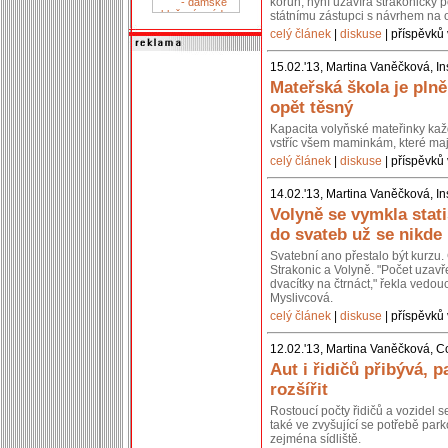
korun, nyní uzavírá strakonický p
státnímu zástupci s návrhem na 
celý článek
|
diskuse
| příspěvků 
15.02.'13, Martina Vaněčková, In
Mateřská škola je pln
opět těsný
Kapacita volyňské mateřinky kaž
vstříc všem maminkám, které mají
celý článek
|
diskuse
| příspěvků 
14.02.'13, Martina Vaněčková, In
Volyně se vymkla stati
do svateb už se nikde
Svatební ano přestalo být kurzu. 
Strakonic a Volyně. "Počet uzavř
dvacítky na čtrnáct," řekla vedou
Myslivcová.
celý článek
|
diskuse
| příspěvků 
12.02.'13, Martina Vaněčková, C
Aut i řidičů přibývá, p
rozšířit
Rostoucí počty řidičů a vozidel 
také ve zvyšující se potřebě park
zejména sídliště.