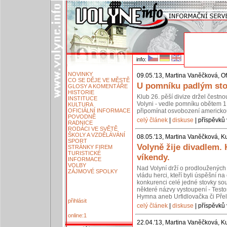
info:
NOVINKY
09.05.'13, Martina Vaněčková, Of
CO SE DĚJE VE MĚSTĚ
U pomníku padlým stoj
GLOSY A KOMENTÁŘE
HISTORIE
Klub 26. pěší divize držel čestn
INSTITUCE
Volyni - vedle pomníku obětem 1.
KULTURA
OFICIÁLNÍ INFORMACE
připomínat osvobození americko
POVODNĚ
celý článek
|
diskuse
| příspěvků 
RADNICE
RODÁCI VE SVĚTĚ
ŠKOLY A VZDĚLÁVÁNÍ
08.05.'13, Martina Vaněčková, Ku
SPORT
Volyně žije divadlem.
STRÁNKY FIREM
TURISTICKÉ
víkendy.
INFORMACE
VOLBY
Nad Volyní drží o prodloužených 
ZÁJMOVÉ SPOLKY
vládu herci, kteří byli úspěšní 
konkurenci celé jedné stovky so
některé názvy vystoupení - Testos
Hymna aneb Urfidlovačka či Pře
přihlásit
celý článek
|
diskuse
| příspěvků 
online:1
22.04.'13, Martina Vaněčková, Ku