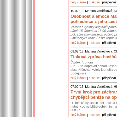
celý článek
|
diskuse
| příspěvků 
10.02.'13, Martina Vaněčková, K
Osobnost a emoce Max
pohlednice z jeho cest
Vernisáž výstavy originálů pohl
pátek 15. února od 18:00 vedouc
pokračováním místních počinů př
uměleckých rodin České republik
celý článek
|
diskuse
| příspěvků 
08.02.'13, Martina Vaněčková, Of
Tisková zpráva hasičů
Čtvrtek 7. února
01:18 Na dopravní nehodu osobní
obce Nišovice, vyjely jednotky 
Budějovice.
celý článek
|
diskuse
| příspěvků 
07.02.'13, Martina Vaněčková, Hi
První krok pro záchra
chybějící peníze na o
Historická sýpka se loni dostal
nutné v co nejbližší době minimál
000 Kč.
celý článek
|
diskuse
| příspěvků 