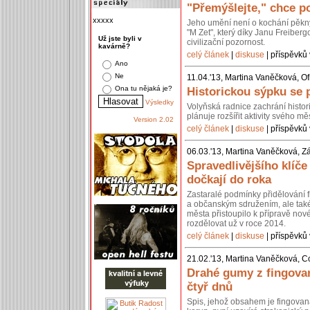
"Přemýšlejte," chce po
xxxxx
Jeho umění není o kochání pěkn
"M Zet", který díky Janu Freiberg
Už jste byli v
civilizační pozornost.
kavárně?
celý článek
|
diskuse
| příspěvků 
Ano
Ne
11.04.'13, Martina Vaněčková, Of
Ona tu nějaká je?
Historickou sýpku se 
Výsledky
Volyňská radnice zachrání histo
plánuje rozšířit aktivity svého 
Version 2.02
celý článek
|
diskuse
| příspěvků 
06.03.'13, Martina Vaněčková, Z
Spravedlivějšího klíč
dočkají do roka
Zastaralé podmínky přidělování 
a občanským sdružením, ale také 
města přistoupilo k přípravě nov
rozdělovat už v roce 2014.
celý článek
|
diskuse
| příspěvků 
21.02.'13, Martina Vaněčková, C
Drahé gumy z fingovan
čtyř dnů
Spis, jehož obsahem je fingovan