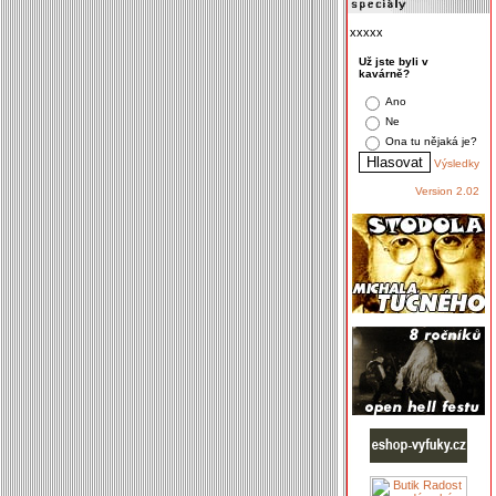
xxxxx
Už jste byli v
kavárně?
Ano
Ne
Ona tu nějaká je?
Výsledky
Version 2.02