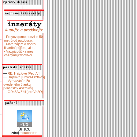
- Provozujeme penzion 50
metrů od autobuso...
- Máte zájem o dobrou
finanční půjčku, ale...
- Vážná půjčka mezi
vážnými jednotlivci ...
—
RE: Hajzlové [Petr A.]
—
Hajzlové [Pavel Asztaloš]
—
Vymazání níže
uvedeného článku
[Vlastislav Asztaloš]
—
GRs6AvZ4li [IqrqVh2O]
zdroj
meteopress