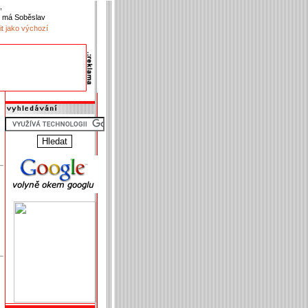
,
 má Soběslav
it jako výchozí