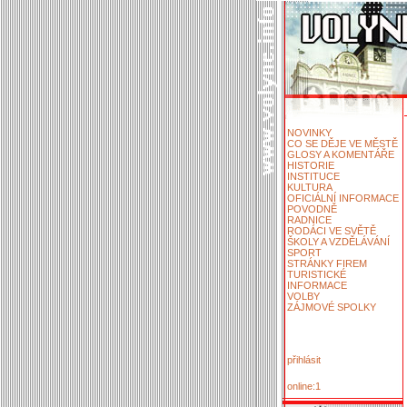
NOVINKY
CO SE DĚJE VE MĚSTĚ
GLOSY A KOMENTÁŘE
HISTORIE
INSTITUCE
KULTURA
OFICIÁLNÍ INFORMACE
POVODNĚ
RADNICE
RODÁCI VE SVĚTĚ
ŠKOLY A VZDĚLÁVÁNÍ
SPORT
STRÁNKY FIREM
TURISTICKÉ
INFORMACE
VOLBY
ZÁJMOVÉ SPOLKY
přihlásit
online:1