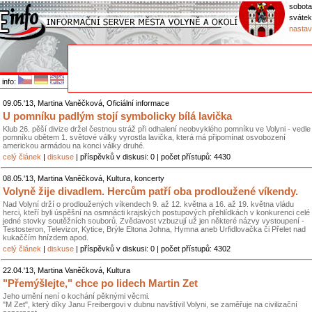
sobota
svátek
nastav
info:
09.05.'13, Martina Vaněčková, Oficiální informace
U pomníku padlým stojí symbolicky bílá lavička
Klub 26. pěší divize držel čestnou stráž při odhalení neobvyklého pomníku ve Volyni - vedle
pomníku obětem 1. světové války vyrostla lavička, která má připomínat osvobození
americkou armádou na konci války druhé.
celý článek
|
diskuse
| příspěvků v diskusi: 0 | počet přístupů: 4430
08.05.'13, Martina Vaněčková, Kultura, koncerty
Volyně žije divadlem. Hercům patří oba prodloužené víkendy.
Nad Volyní drží o prodloužených víkendech 9. až 12. května a 16. až 19. května vládu
herci, kteří byli úspěšní na osmnácti krajských postupových přehlídkách v konkurenci celé
jedné stovky soutěžních souborů. Zvědavost vzbuzují už jen některé názvy vystoupení -
Testosteron, Televizor, Kytice, Brýle Eltona Johna, Hymna aneb Urfidlovačka či Přelet nad
kukaččím hnízdem apod.
celý článek
|
diskuse
| příspěvků v diskusi: 0 | počet přístupů: 4302
22.04.'13, Martina Vaněčková, Kultura
"Přemýšlejte," chce po lidech Martin Zet
Jeho umění není o kochání pěknými věcmi.
"M Zet", který díky Janu Freibergovi v dubnu navštívil Volyni, se zaměřuje na civilizační