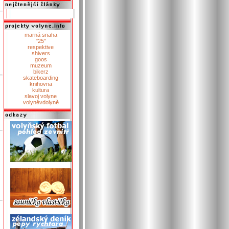
marná snaha
"25"
respektive
shivers
goos
muzeum
bikerz
skateboarding
knihovna
kultura
slavoj volyne
volyněvdolyně