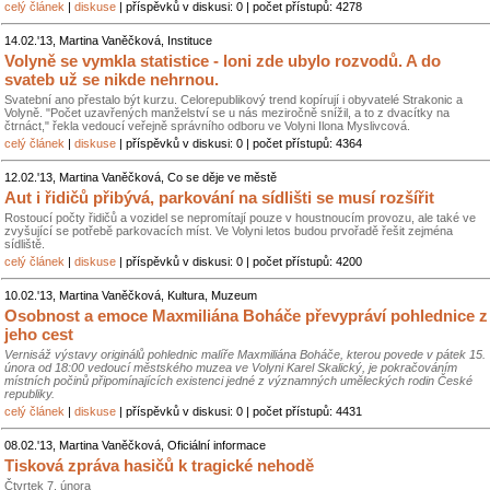
celý článek
|
diskuse
| příspěvků v diskusi: 0 | počet přístupů: 4278
14.02.'13, Martina Vaněčková, Instituce
Volyně se vymkla statistice - loni zde ubylo rozvodů. A do
svateb už se nikde nehrnou.
Svatební ano přestalo být kurzu. Celorepublikový trend kopírují i obyvatelé Strakonic a
Volyně. "Počet uzavřených manželství se u nás meziročně snížil, a to z dvacítky na
čtrnáct," řekla vedoucí veřejně správního odboru ve Volyni Ilona Myslivcová.
celý článek
|
diskuse
| příspěvků v diskusi: 0 | počet přístupů: 4364
12.02.'13, Martina Vaněčková, Co se děje ve městě
Aut i řidičů přibývá, parkování na sídlišti se musí rozšířit
Rostoucí počty řidičů a vozidel se nepromítají pouze v houstnoucím provozu, ale také ve
zvyšující se potřebě parkovacích míst. Ve Volyni letos budou prvořadě řešit zejména
sídliště.
celý článek
|
diskuse
| příspěvků v diskusi: 0 | počet přístupů: 4200
10.02.'13, Martina Vaněčková, Kultura, Muzeum
Osobnost a emoce Maxmiliána Boháče převypráví pohlednice z
jeho cest
Vernisáž výstavy originálů pohlednic malíře Maxmiliána Boháče, kterou povede v pátek 15.
února od 18:00 vedoucí městského muzea ve Volyni Karel Skalický, je pokračováním
místních počinů připomínajících existenci jedné z významných uměleckých rodin České
republiky.
celý článek
|
diskuse
| příspěvků v diskusi: 0 | počet přístupů: 4431
08.02.'13, Martina Vaněčková, Oficiální informace
Tisková zpráva hasičů k tragické nehodě
Čtvrtek 7. února