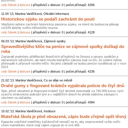
pozornost.
celý článek
|
diskuse
| příspěvků v diskusi: 0 | počet přístupů: 4266
11.04.'13, Martina Vaněčková, Oficiální informace
Historickou sýpku se podaří zachránit do pouti
Volyňská radnice zachrání historickou panskou sýpku, ve které do budoucna plánuje
rozšířit aktivity svého městského muzea.
celý článek
|
diskuse
| příspěvků v diskusi: 0 | počet přístupů: 4128
06.03.'13, Martina Vaněčková, Zájmové spolky
Spravedlivějšího klíče na peníze se zájmové spolky dočkají do
roka
Zastaralé podmínky přidělování finančních příspěvků na činnost a opravy spolkům a
občanským sdružením, ale také novela loterijního zákona stojí za tím, že vedení města
přistoupilo k přípravě nového klíče. Na jeho základě se budou peníze rozdělovat už v roce
2014.
celý článek
|
diskuse
| příspěvků v diskusi: 0 | počet přístupů: 4236
21.02.'13, Martina Vaněčková, Co se děje ve městě
Drahé gumy z fingované krádeže vypátrala policie do čtyř dnů
Spis, jehož obsahem je fingovaná krádež čtyř desítek pneumatik za 746 000 korun, nyní
uzavírá strakonický policejní tým a v nejbližších dnech ho předá státnímu zástupci s
návrhem na obžalobu.
celý článek
|
diskuse
| příspěvků v diskusi: 0 | počet přístupů: 4384
15.02.'13, Martina Vaněčková, Instituce
Mateřská škola je plně obsazená, zápis bude zřejmě opět těsný
Kapacita volyňské mateřinky každoročně nestačí na to, aby stoprocentně vyšla vstříc
všem maminkám, které mají zájem zapsat do ní své dítě.