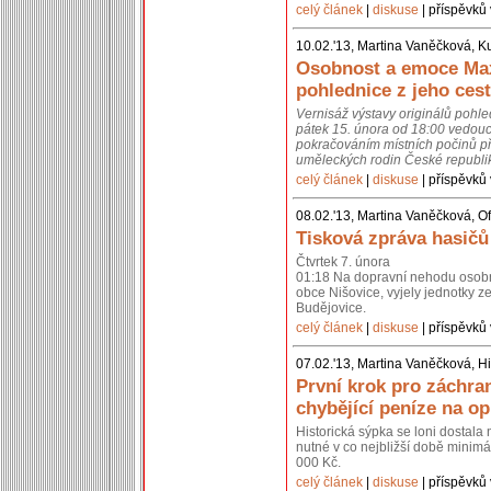
celý článek
|
diskuse
| příspěvků 
10.02.'13, Martina Vaněčková, K
Osobnost a emoce Max
pohlednice z jeho cest
Vernisáž výstavy originálů pohl
pátek 15. února od 18:00 vedouc
pokračováním místních počinů př
uměleckých rodin České republik
celý článek
|
diskuse
| příspěvků 
08.02.'13, Martina Vaněčková, Of
Tisková zpráva hasičů
Čtvrtek 7. února
01:18 Na dopravní nehodu osobní
obce Nišovice, vyjely jednotky 
Budějovice.
celý článek
|
diskuse
| příspěvků 
07.02.'13, Martina Vaněčková, Hi
První krok pro záchra
chybějící peníze na o
Historická sýpka se loni dostal
nutné v co nejbližší době minimál
000 Kč.
celý článek
|
diskuse
| příspěvků 