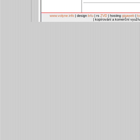
www.volyne.info
| design
b4u
| rs
ZVD
| hosting
gigaweb
|
k
| kopírování a komerční využí