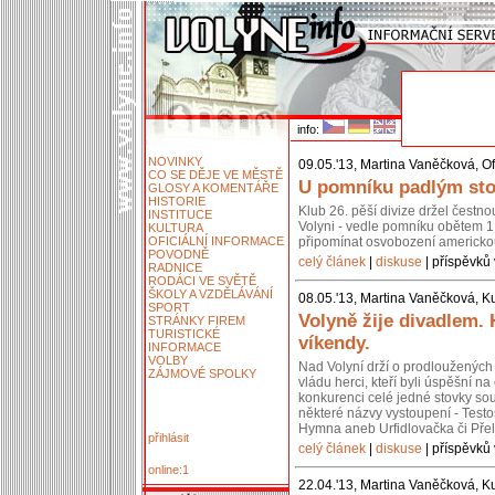
info:
NOVINKY
09.05.'13, Martina Vaněčková, Of
CO SE DĚJE VE MĚSTĚ
U pomníku padlým stoj
GLOSY A KOMENTÁŘE
HISTORIE
Klub 26. pěší divize držel čestn
INSTITUCE
Volyni - vedle pomníku obětem 1.
KULTURA
OFICIÁLNÍ INFORMACE
připomínat osvobození americko
POVODNĚ
celý článek
|
diskuse
| příspěvků 
RADNICE
RODÁCI VE SVĚTĚ
ŠKOLY A VZDĚLÁVÁNÍ
08.05.'13, Martina Vaněčková, Ku
SPORT
Volyně žije divadlem.
STRÁNKY FIREM
TURISTICKÉ
víkendy.
INFORMACE
VOLBY
Nad Volyní drží o prodloužených 
ZÁJMOVÉ SPOLKY
vládu herci, kteří byli úspěšní 
konkurenci celé jedné stovky so
některé názvy vystoupení - Testos
Hymna aneb Urfidlovačka či Pře
přihlásit
celý článek
|
diskuse
| příspěvků 
online:1
22.04.'13, Martina Vaněčková, Ku