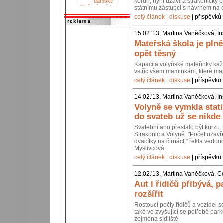
korun, nyní uzavírá strakonický p
státnímu zástupci s návrhem na 
celý článek
|
diskuse
| příspěvků 
15.02.'13, Martina Vaněčková, In
Mateřská škola je pln
opět těsný
Kapacita volyňské mateřinky kaž
vstříc všem maminkám, které mají
celý článek
|
diskuse
| příspěvků 
14.02.'13, Martina Vaněčková, In
Volyně se vymkla stati
do svateb už se nikde
Svatební ano přestalo být kurzu. 
Strakonic a Volyně. "Počet uzavř
dvacítky na čtrnáct," řekla vedou
Myslivcová.
celý článek
|
diskuse
| příspěvků 
12.02.'13, Martina Vaněčková, C
Aut i řidičů přibývá, p
rozšířit
Rostoucí počty řidičů a vozidel 
také ve zvyšující se potřebě park
zejména sídliště.