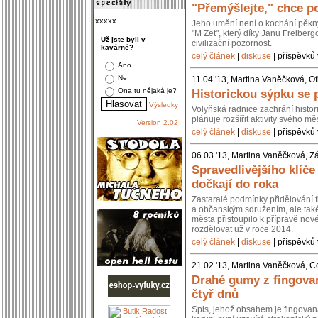
"Přemýšlejte," chce po
xxxxx
Jeho umění není o kochání pěkn
"M Zet", který díky Janu Freiberg
Už jste byli v
civilizační pozornost.
kavárně?
celý článek
|
diskuse
| příspěvků 
Ano
Ne
11.04.'13, Martina Vaněčková, Of
Ona tu nějaká je?
Historickou sýpku se 
Výsledky
Volyňská radnice zachrání histo
plánuje rozšířit aktivity svého 
Version 2.02
celý článek
|
diskuse
| příspěvků 
06.03.'13, Martina Vaněčková, Z
Spravedlivějšího klíč
dočkají do roka
Zastaralé podmínky přidělování 
a občanským sdružením, ale také 
města přistoupilo k přípravě nov
rozdělovat už v roce 2014.
celý článek
|
diskuse
| příspěvků 
21.02.'13, Martina Vaněčková, C
Drahé gumy z fingovan
čtyř dnů
Spis, jehož obsahem je fingovan