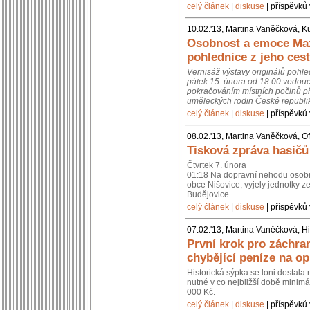
celý článek
|
diskuse
| příspěvků 
10.02.'13, Martina Vaněčková, K
Osobnost a emoce Max
pohlednice z jeho cest
Vernisáž výstavy originálů pohl
pátek 15. února od 18:00 vedouc
pokračováním místních počinů př
uměleckých rodin České republik
celý článek
|
diskuse
| příspěvků 
08.02.'13, Martina Vaněčková, Of
Tisková zpráva hasičů
Čtvrtek 7. února
01:18 Na dopravní nehodu osobní
obce Nišovice, vyjely jednotky 
Budějovice.
celý článek
|
diskuse
| příspěvků 
07.02.'13, Martina Vaněčková, Hi
První krok pro záchra
chybějící peníze na o
Historická sýpka se loni dostal
nutné v co nejbližší době minimál
000 Kč.
celý článek
|
diskuse
| příspěvků 