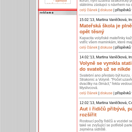
korun, nyní uzavírá strakonický p
státnímu zástupci s návrhem na 
celý článek
|
diskuse
| příspěvků 
15.02.'13, Martina Vaněčková, In
Mateřská škola je pln
opět těsný
Kapacita volyňské mateřinky kaž
vstříc všem maminkám, které mají
celý článek
|
diskuse
| příspěvků 
14.02.'13, Martina Vaněčková, In
Volyně se vymkla stati
do svateb už se nikde
Svatební ano přestalo být kurzu. 
Strakonic a Volyně. "Počet uzavř
dvacítky na čtrnáct," řekla vedou
Myslivcová.
celý článek
|
diskuse
| příspěvků 
12.02.'13, Martina Vaněčková, C
Aut i řidičů přibývá, p
rozšířit
Rostoucí počty řidičů a vozidel 
také ve zvyšující se potřebě park
zejména sídliště.