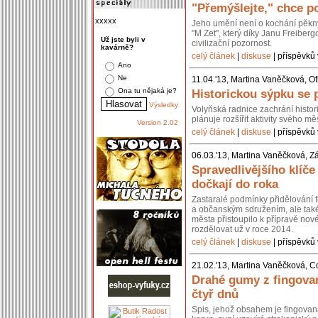
"Přemýšlejte," chce po
xxxxx
Jeho umění není o kochání pěkn
"M Zet", který díky Janu Freiberg
Už jste byli v
civilizační pozornost.
kavárně?
celý článek
|
diskuse
| příspěvků 
Ano
Ne
11.04.'13, Martina Vaněčková, Of
Ona tu nějaká je?
Historickou sýpku se 
Výsledky
Volyňská radnice zachrání histo
plánuje rozšířit aktivity svého 
Version 2.02
celý článek
|
diskuse
| příspěvků 
06.03.'13, Martina Vaněčková, Z
Spravedlivějšího klíč
dočkají do roka
Zastaralé podmínky přidělování 
a občanským sdružením, ale také 
města přistoupilo k přípravě nov
rozdělovat už v roce 2014.
celý článek
|
diskuse
| příspěvků 
21.02.'13, Martina Vaněčková, C
Drahé gumy z fingovan
čtyř dnů
Spis, jehož obsahem je fingovan