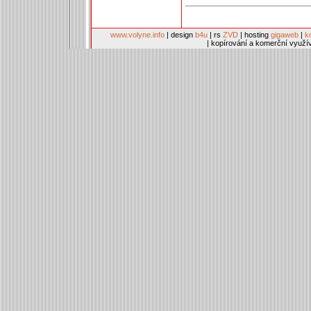
www.volyne.info
| design
b4u
| rs
ZVD
| hosting
gigaweb
|
k
| kopírování a komerční využí