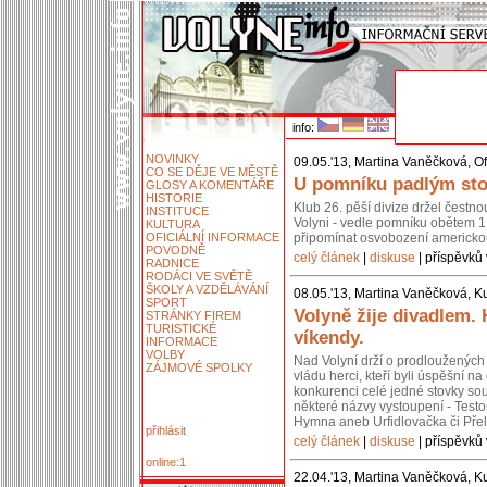
info:
NOVINKY
09.05.'13, Martina Vaněčková, Of
CO SE DĚJE VE MĚSTĚ
U pomníku padlým stoj
GLOSY A KOMENTÁŘE
HISTORIE
Klub 26. pěší divize držel čestn
INSTITUCE
Volyni - vedle pomníku obětem 1.
KULTURA
OFICIÁLNÍ INFORMACE
připomínat osvobození americko
POVODNĚ
celý článek
|
diskuse
| příspěvků 
RADNICE
RODÁCI VE SVĚTĚ
ŠKOLY A VZDĚLÁVÁNÍ
08.05.'13, Martina Vaněčková, Ku
SPORT
Volyně žije divadlem.
STRÁNKY FIREM
TURISTICKÉ
víkendy.
INFORMACE
VOLBY
Nad Volyní drží o prodloužených 
ZÁJMOVÉ SPOLKY
vládu herci, kteří byli úspěšní 
konkurenci celé jedné stovky so
některé názvy vystoupení - Testos
Hymna aneb Urfidlovačka či Pře
přihlásit
celý článek
|
diskuse
| příspěvků 
online:1
22.04.'13, Martina Vaněčková, Ku