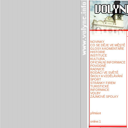
NOVINKY
CO SE DĚJE VE MĚSTĚ
GLOSY A KOMENTÁŘE
HISTORIE
INSTITUCE
KULTURA
OFICIÁLNÍ INFORMACE
POVODNĚ
RADNICE
RODÁCI VE SVĚTĚ
ŠKOLY A VZDĚLÁVÁNÍ
SPORT
STRÁNKY FIREM
TURISTICKÉ
INFORMACE
VOLBY
ZÁJMOVÉ SPOLKY
přihlásit
online:1