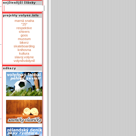
marná snaha
"25"
respektive
shivers
goos
muzeum
bikerz
skateboarding
knihovna
kultura
slavoj volyne
volyněvdolyně