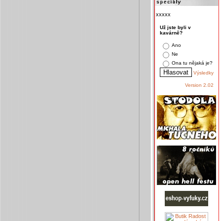
xxxxx
Už jste byli v
kavárně?
Ano
Ne
Ona tu nějaká je?
Výsledky
Version 2.02