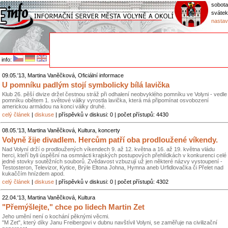
sobota
svátek
nastav
info:
09.05.'13, Martina Vaněčková, Oficiální informace
U pomníku padlým stojí symbolicky bílá lavička
Klub 26. pěší divize držel čestnou stráž při odhalení neobvyklého pomníku ve Volyni - vedle
pomníku obětem 1. světové války vyrostla lavička, která má připomínat osvobození
americkou armádou na konci války druhé.
celý článek
|
diskuse
| příspěvků v diskusi: 0 | počet přístupů: 4430
08.05.'13, Martina Vaněčková, Kultura, koncerty
Volyně žije divadlem. Hercům patří oba prodloužené víkendy.
Nad Volyní drží o prodloužených víkendech 9. až 12. května a 16. až 19. května vládu
herci, kteří byli úspěšní na osmnácti krajských postupových přehlídkách v konkurenci celé
jedné stovky soutěžních souborů. Zvědavost vzbuzují už jen některé názvy vystoupení -
Testosteron, Televizor, Kytice, Brýle Eltona Johna, Hymna aneb Urfidlovačka či Přelet nad
kukaččím hnízdem apod.
celý článek
|
diskuse
| příspěvků v diskusi: 0 | počet přístupů: 4302
22.04.'13, Martina Vaněčková, Kultura
"Přemýšlejte," chce po lidech Martin Zet
Jeho umění není o kochání pěknými věcmi.
"M Zet", který díky Janu Freibergovi v dubnu navštívil Volyni, se zaměřuje na civilizační