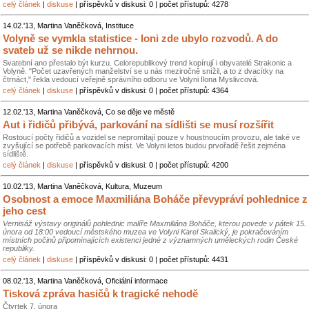
celý článek
|
diskuse
| příspěvků v diskusi: 0 | počet přístupů: 4278
14.02.'13, Martina Vaněčková, Instituce
Volyně se vymkla statistice - loni zde ubylo rozvodů. A do
svateb už se nikde nehrnou.
Svatební ano přestalo být kurzu. Celorepublikový trend kopírují i obyvatelé Strakonic a
Volyně. "Počet uzavřených manželství se u nás meziročně snížil, a to z dvacítky na
čtrnáct," řekla vedoucí veřejně správního odboru ve Volyni Ilona Myslivcová.
celý článek
|
diskuse
| příspěvků v diskusi: 0 | počet přístupů: 4364
12.02.'13, Martina Vaněčková, Co se děje ve městě
Aut i řidičů přibývá, parkování na sídlišti se musí rozšířit
Rostoucí počty řidičů a vozidel se nepromítají pouze v houstnoucím provozu, ale také ve
zvyšující se potřebě parkovacích míst. Ve Volyni letos budou prvořadě řešit zejména
sídliště.
celý článek
|
diskuse
| příspěvků v diskusi: 0 | počet přístupů: 4200
10.02.'13, Martina Vaněčková, Kultura, Muzeum
Osobnost a emoce Maxmiliána Boháče převypráví pohlednice z
jeho cest
Vernisáž výstavy originálů pohlednic malíře Maxmiliána Boháče, kterou povede v pátek 15.
února od 18:00 vedoucí městského muzea ve Volyni Karel Skalický, je pokračováním
místních počinů připomínajících existenci jedné z významných uměleckých rodin České
republiky.
celý článek
|
diskuse
| příspěvků v diskusi: 0 | počet přístupů: 4431
08.02.'13, Martina Vaněčková, Oficiální informace
Tisková zpráva hasičů k tragické nehodě
Čtvrtek 7. února