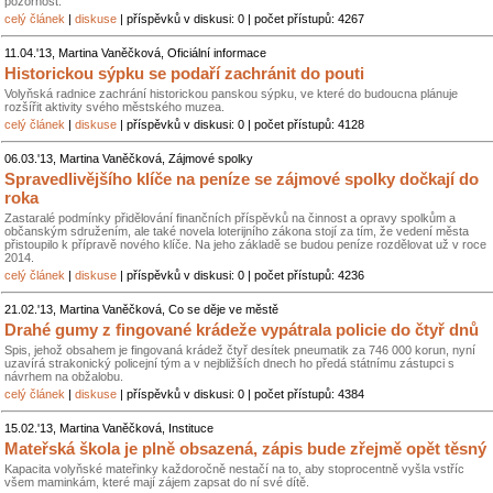
pozornost.
celý článek
|
diskuse
| příspěvků v diskusi: 0 | počet přístupů: 4267
11.04.'13, Martina Vaněčková, Oficiální informace
Historickou sýpku se podaří zachránit do pouti
Volyňská radnice zachrání historickou panskou sýpku, ve které do budoucna plánuje
rozšířit aktivity svého městského muzea.
celý článek
|
diskuse
| příspěvků v diskusi: 0 | počet přístupů: 4128
06.03.'13, Martina Vaněčková, Zájmové spolky
Spravedlivějšího klíče na peníze se zájmové spolky dočkají do
roka
Zastaralé podmínky přidělování finančních příspěvků na činnost a opravy spolkům a
občanským sdružením, ale také novela loterijního zákona stojí za tím, že vedení města
přistoupilo k přípravě nového klíče. Na jeho základě se budou peníze rozdělovat už v roce
2014.
celý článek
|
diskuse
| příspěvků v diskusi: 0 | počet přístupů: 4236
21.02.'13, Martina Vaněčková, Co se děje ve městě
Drahé gumy z fingované krádeže vypátrala policie do čtyř dnů
Spis, jehož obsahem je fingovaná krádež čtyř desítek pneumatik za 746 000 korun, nyní
uzavírá strakonický policejní tým a v nejbližších dnech ho předá státnímu zástupci s
návrhem na obžalobu.
celý článek
|
diskuse
| příspěvků v diskusi: 0 | počet přístupů: 4384
15.02.'13, Martina Vaněčková, Instituce
Mateřská škola je plně obsazená, zápis bude zřejmě opět těsný
Kapacita volyňské mateřinky každoročně nestačí na to, aby stoprocentně vyšla vstříc
všem maminkám, které mají zájem zapsat do ní své dítě.