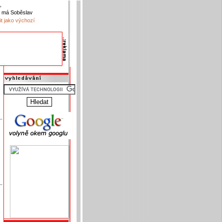
,
 má Soběslav
it jako výchozí