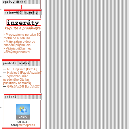
- Provozujeme penzion 50
metrů od autobuso...
- Máte zájem o dobrou
finanční půjčku, ale...
- Vážná půjčka mezi
vážnými jednotlivci ...
—
RE: Hajzlové [Petr A.]
—
Hajzlové [Pavel Asztaloš]
—
Vymazání níže
uvedeného článku
[Vlastislav Asztaloš]
—
GRs6AvZ4li [IqrqVh2O]
zdroj
meteopress