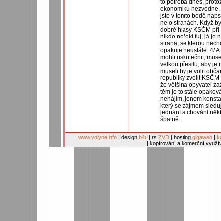
to potřeba dnes, proto
ekonomiku nezvedne. 3/n
jste v tomto bodě napsa
ne o stranách. Když byc
dobré hlasy KSČM při 
nikdo neřekl fuj, já je
strana, se kterou nechc
opakuje neustále. 4/ A
mohli uskutečnit, mus
velkou přesilu, aby je 
museli by je volit obča
republiky zvolit KSČM t
že většina obyvatel zaž
těm je to stále opakov
nehájím, jenom konstat
který se zájmem sleduje
jednání a chování někt
špatně.
www.volyne.info
| design
b4u
| rs
ZVD
| hosting
gigaweb
|
k
| kopírování a komerční využí