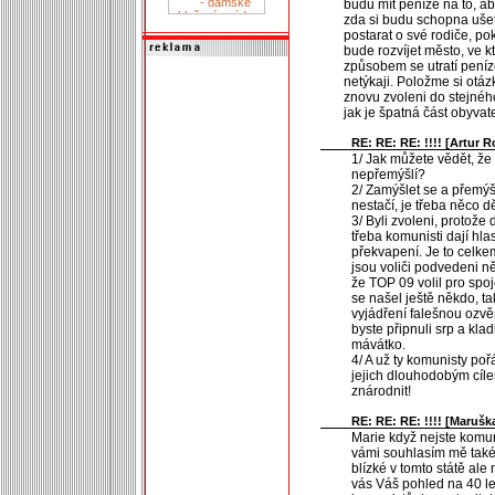
budu mít peníze na to, ab
zda si budu schopna ušet
postarat o své rodiče, poku
bude rozvíjet město, ve k
způsobem se utratí peníze
netýkaji. Položme si otázk
znovu zvoleni do stejného
jak je špatná část obyvat
RE: RE: RE: !!!! [
Artur 
1/ Jak můžete vědět, že
nepřemýšlí?
2/ Zamýšlet se a přemýšl
nestačí, je třeba něco dě
3/ Byli zvoleni, protože
třeba komunisti dají hl
překvapení. Je to celke
jsou voliči podvedeni 
že TOP 09 volil pro sp
se našel ještě někdo, t
vyjádření falešnou ozvě
byste připnuli srp a klad
mávátko.
4/ A už ty komunisty poř
jejich dlouhodobým cílem 
znárodnit!
RE: RE: RE: !!!! [
Maruška
Marie když nejste komun
vámi souhlasím mě také
blízké v tomto státě ale
vás Váš pohled na 40 le