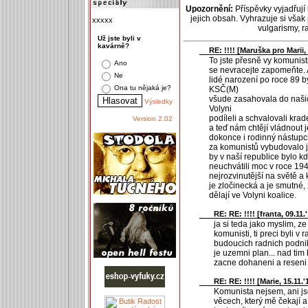
Upozornění:
Příspěvky vyjadřují
jejich obsah. Vyhrazuje si však
xxxxx
vulgarismy, 
Už jste byli v
kavárně?
RE: !!!! [
Maruška pro Marii
,
To jste přesně vy komunist
Ano
se nevracejte zapomeňte. 
Ne
lidé narození po roce 89 by
Ona tu nějaká je?
KSČ(M)
všude zasahovala do našich 
Výsledky
Volyni
podíleli a schvalovali kra
Version 2.02
a teď nám chtějí vládnout j
dokonce i rodinný nástupci
za komunistů vybudovalo j
by v naší republice bylo k
neuchvátili moc v roce 194
nejrozvinutější na světě a 
je zločinecká a je smutné, 
dělají ve Volyni koalice.
RE: RE: !!!! [
franta
, 09.11.
ja si teda jako myslim, ze
komunisti, ti preci byli v 
budoucich radnich podnika
je uzemni plan... nad tim
zacne dohaneni a reseni h
RE: RE: !!!! [
Marie
, 15.11.'
Komunista nejsem, ani js
věcech, který mě čekají a