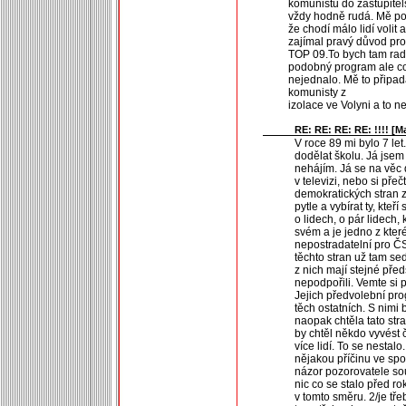
komunistů do zastupitel
vždy hodně rudá. Mě po
že chodí málo lidí voli
zajímal pravý důvod pro
TOP 09.To bych tam raděj
podobný program ale co j
nejednalo. Mě to připad
komunisty z
izolace ve Volyni a to n
RE: RE: RE: RE: !!!! [
Ma
V roce 89 mi bylo 7 let
dodělat školu. Já jsem
nehájím. Já se na věc
v televizi, nebo si pře
demokratických stran za
pytle a vybírat ty, kteř
o lidech, o pár lidech, 
svém a je jedno z které
nepostradatelní pro Č
těchto stran už tam sed
z nich mají stejné pře
nepodpořili. Vemte si 
Jejich předvolební pro
těch ostatních. S nimi 
naopak chtěla tato stra
by chtěl někdo vyvést 
více lidí. To se nestalo
nějakou příčinu ve spo
názor pozorovatele sou
nic co se stalo před r
v tomto směru. 2/je tře