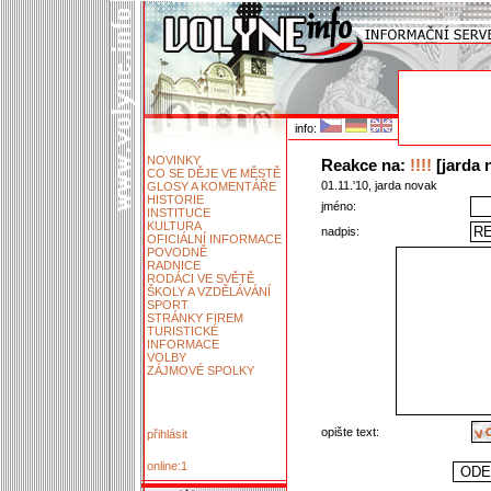
info:
NOVINKY
Reakce na:
!!!!
[jarda n
CO SE DĚJE VE MĚSTĚ
01.11.'10, jarda novak
GLOSY A KOMENTÁŘE
HISTORIE
jméno:
INSTITUCE
KULTURA
nadpis:
OFICIÁLNÍ INFORMACE
POVODNĚ
RADNICE
RODÁCI VE SVĚTĚ
ŠKOLY A VZDĚLÁVÁNÍ
SPORT
STRÁNKY FIREM
TURISTICKÉ
INFORMACE
VOLBY
ZÁJMOVÉ SPOLKY
opište text:
přihlásit
online:1