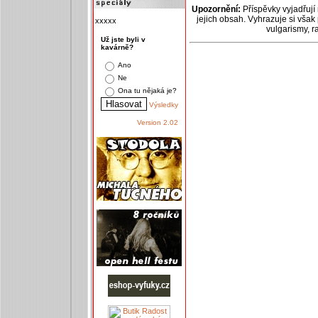
Upozornění:
Příspěvky vyjadřují
jejich obsah. Vyhrazuje si však
xxxxx
vulgarismy, 
Už jste byli v
kavárně?
Ano
Ne
Ona tu nějaká je?
Výsledky
Version 2.02