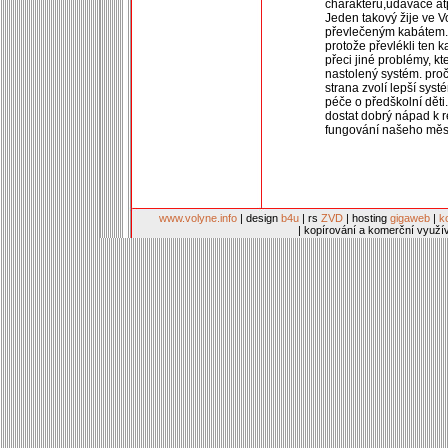
charakteru,udavače at
Jeden takový žije ve Vo
převlečeným kabátem. A
protože převlékli ten k
přeci jiné problémy, kt
nastolený systém. proč
strana zvolí lepší syst
péče o předškolní dět
dostat dobrý nápad k re
fungování našeho měs
www.volyne.info
| design
b4u
| rs
ZVD
| hosting
gigaweb
|
k
| kopírování a komerční využí