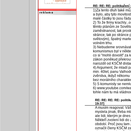
RE: RE: RE: politikaření 
1)Za tento dluh také můž
a bylo, aby tyto movitosti
malé částky to jsou řády
2) To že firmy krachly..
těmto plánům ze Sověts
zaměstnanost, tak prostě
stránce, tak po stránce 
světovým), špatný marke
volném trhu.
3) Nebudeme srovnáva
komunismus byl v někter
co si "mohli dovolit" za
zákon poněkud překrouti
narozdíl od KSČM distan
4) Argument, že mladí 
min. 40let, panu Valhodov
zvěrstva, ikdyž někomu
bez morálního charakte
5) S komunisty se nemluv
6) www.youtube.com/wa
tohle nám tu má vládnout
RE: RE: RE: RE: politik
19:37]
A musím reagovat. Váš 
myslela jinak, třeba 
ale lidi, kterým je dne
Někteří zvolení lidi do
období. Proč jsou tam 
označil členy KSČM za