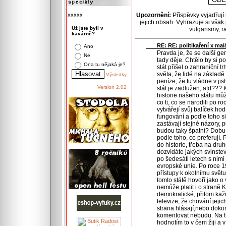
xxxxx
Upozornění:
Příspěvky vyjadřují
jejich obsah. Vyhrazuje si však
Už jste byli v
vulgarismy, 
kavárně?
RE: RE: politikaření x mal
Ano
Pravda je, že se další g
Ne
tady děje. Chtělo by si po
Ona tu nějaká je?
stát přišel o zahraniční t
světa, že lidé na základě
Výsledky
peníze, že tu vládne v ji
Version 2.02
stát je zadlužen, atd???
historie našeho státu může 
co ti, co se narodili po r
vytvářejí svůj balíček hod
fungování a podle toho si 
zastávají stejné názory, 
budou taky špatní? Dobu p
podle toho, co preferují. 
do historie, třeba na druh
dozvídáte jakých svinste
po šedesáti letech s nimi
evropské unie. Po roce 194
přístupy k okolnímu světu
tomto státě hovoří jako o
nemůže platit i o straně K
demokratické, přitom každ
televize, že chování jejic
strana hlásají,nebo doko
komentovat nebudu. Na t
hodnotím to v čem žiji a v