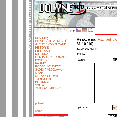
info:
NOVINKY
Reakce na:
RE: politi
CO SE DĚJE VE MĚSTĚ
31.10.'10]
GLOSY A KOMENTÁŘE
HISTORIE
31.10.'10, Martin
INSTITUCE
jméno:
KULTURA
OFICIÁLNÍ INFORMACE
nadpis:
POVODNĚ
RADNICE
RODÁCI VE SVĚTĚ
ŠKOLY A VZDĚLÁVÁNÍ
SPORT
STRÁNKY FIREM
TURISTICKÉ
INFORMACE
VOLBY
ZÁJMOVÉ SPOLKY
přihlásit
opište text:
online:1