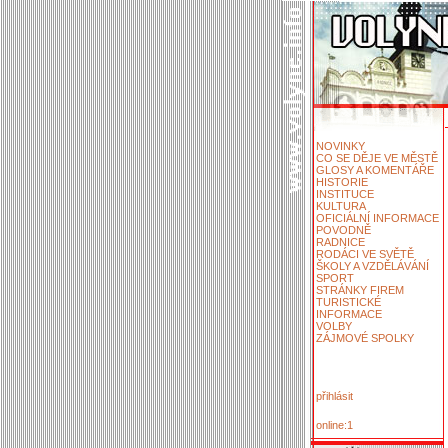
NOVINKY
CO SE DĚJE VE MĚSTĚ
GLOSY A KOMENTÁŘE
HISTORIE
INSTITUCE
KULTURA
OFICIÁLNÍ INFORMACE
POVODNĚ
RADNICE
RODÁCI VE SVĚTĚ
ŠKOLY A VZDĚLÁVÁNÍ
SPORT
STRÁNKY FIREM
TURISTICKÉ
INFORMACE
VOLBY
ZÁJMOVÉ SPOLKY
přihlásit
online:1