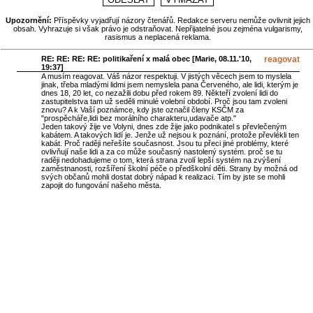
Upozornění:
Příspěvky vyjadřují názory čtenářů. Redakce serveru nemůže ovlivnit jejich
obsah. Vyhrazuje si však právo je odstraňovat. Nepřijatelné jsou zejména vulgarismy,
rasismus a neplacená reklama.
RE: RE: RE: RE: politikaření x malá obec [
Marie
, 08.11.'10,
reagovat
19:37]
A musím reagovat. Váš názor respektuji. V jistých věcech jsem to myslela
jinak, třeba mladými lidmi jsem nemyslela pana Červeného, ale lidi, kterým je
dnes 18, 20 let, co nezažili dobu před rokem 89. Někteří zvolení lidi do
zastupitelstva tam už seděli minulé volební období. Proč jsou tam zvoleni
znovu? A k Vaší poznámce, kdy jste označil členy KSČM za
"prospěcháře,lidi bez morálního charakteru,udavače atp."
Jeden takový žije ve Volyni, dnes zde žije jako podnikatel s převlečeným
kabátem. A takových lidí je. Jenže už nejsou k poznání, protože převlékli ten
kabát. Proč raději neřešíte současnost. Jsou tu přeci jiné problémy, které
ovlivňují naše lidi a za co může současný nastolený systém. proč se tu
raději nedohadujeme o tom, která strana zvolí lepší systém na zvýšení
zaměstnanosti, rozšíření školní péče o předškolní děti. Strany by možná od
svých občanů mohli dostat dobrý nápad k realizaci. Tím by jste se mohli
zapojit do fungování našeho města.