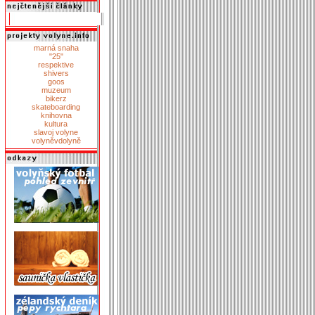
marná snaha
"25"
respektive
shivers
goos
muzeum
bikerz
skateboarding
knihovna
kultura
slavoj volyne
volyněvdolyně