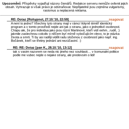
Upozornění:
Příspěvky vyjadřují názory čtenářů. Redakce serveru nemůže ovlivnit jejich
obsah. Vyhrazuje si však právo je odstraňovat. Nepřijatelné jsou zejména vulgarismy,
rasismus a neplacená reklama.
RE: Dotaz [
Rohypnol
, 27.10.'10, 22:59]
reagovat
A není to jedno? Všechny tyto strany mají v rámci Volyně téměř identický
program a v tomto prostředí nejde ani tak o stranu, jako o jednotlivé osobnosti.
Chápu ale, že pro individua jako jsou různí Martinové, kteří vidí eehm...rudě, :)
jakmile zaslechnou cokoliv o něčem byť mírně vybočujícím vlevo, to je otázka
života a smrti. Ti by asi raději viděli radu složenou z osobností jako např. ing.
Bočánek, kteří se třetiny jednání ani nezúčastní. :)
RE: RE: Dotaz [
pan K.
, 28.10.'10, 13:12]
reagovat
tak s vasim nazorem se neda nic jineho nez souhlasit.... v komunalni politice
podle me vubec nejde o nejake strany, ale predevsim o lidi!