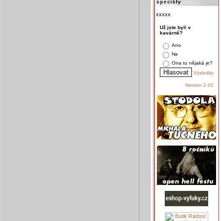
xxxxx
Už jste byli v
kavárně?
Ano
Ne
Ona tu nějaká je?
Výsledky
Version 2.02