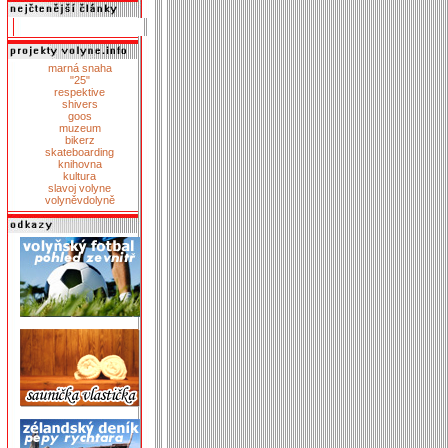
marná snaha
"25"
respektive
shivers
goos
muzeum
bikerz
skateboarding
knihovna
kultura
slavoj volyne
volyněvdolyně