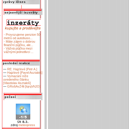
- Provozujeme penzion 50
metrů od autobuso...
- Máte zájem o dobrou
finanční půjčku, ale...
- Vážná půjčka mezi
vážnými jednotlivci ...
—
RE: Hajzlové [Petr A.]
—
Hajzlové [Pavel Asztaloš]
—
Vymazání níže
uvedeného článku
[Vlastislav Asztaloš]
—
GRs6AvZ4li [IqrqVh2O]
zdroj
meteopress