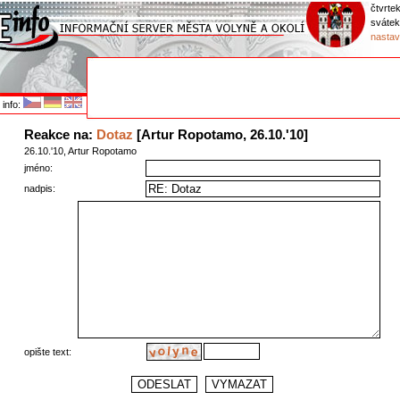
čtvrtek
svátek
nastav
info:
Reakce na:
Dotaz
[Artur Ropotamo, 26.10.'10]
26.10.'10, Artur Ropotamo
jméno:
nadpis:
opište text: