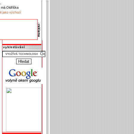
,
 má Oldřiška
it jako výchozí