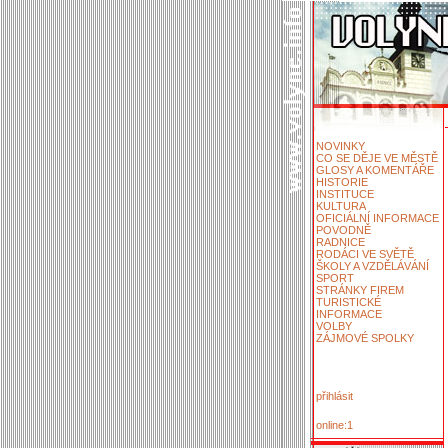
NOVINKY
CO SE DĚJE VE MĚSTĚ
GLOSY A KOMENTÁŘE
HISTORIE
INSTITUCE
KULTURA
OFICIÁLNÍ INFORMACE
POVODNĚ
RADNICE
RODÁCI VE SVĚTĚ
ŠKOLY A VZDĚLÁVÁNÍ
SPORT
STRÁNKY FIREM
TURISTICKÉ
INFORMACE
VOLBY
ZÁJMOVÉ SPOLKY
přihlásit
online:1