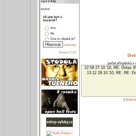
xxxxx
Už jste byli v
kavárně?
Ano
Ne
Ona tu nějaká je?
Výsledky
Version 2.02
Disk
počet příspěvků v d
|
disku