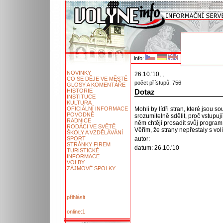
info:
NOVINKY
26.10.'10, ,
CO SE DĚJE VE MĚSTĚ
počet přístupů: 756
GLOSY A KOMENTÁŘE
HISTORIE
Dotaz
INSTITUCE
KULTURA
OFICIÁLNÍ INFORMACE
Mohli by lídři stran, které jsou s
POVODNĚ
srozumitelně sdělit, proč vstupuj
RADNICE
něm chtějí prosadit svůj program 
RODÁCI VE SVĚTĚ
Věřím, že strany nepřestaly s vo
ŠKOLY A VZDĚLÁVÁNÍ
SPORT
autor:
STRÁNKY FIREM
datum: 26.10.'10
TURISTICKÉ
INFORMACE
VOLBY
ZÁJMOVÉ SPOLKY
přihlásit
online:1