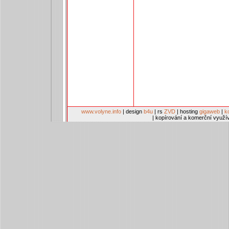
www.volyne.info
| design
b4u
| rs
ZVD
| hosting
gigaweb
|
k
| kopírování a komerční využí