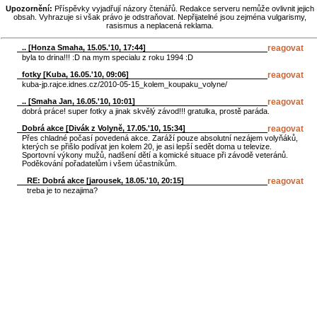
Upozornění:
Příspěvky vyjadřují názory čtenářů. Redakce serveru nemůže ovlivnit jejich
obsah. Vyhrazuje si však právo je odstraňovat. Nepřijatelné jsou zejména vulgarismy,
rasismus a neplacená reklama.
.. [
Honza Smaha
, 15.05.'10, 17:44]
reagovat
byla to drina!!! :D na mym specialu z roku 1994 :D
fotky [
Kuba
, 16.05.'10, 09:06]
reagovat
kuba-jp.rajce.idnes.cz/2010-05-15_kolem_koupaku_volyne/
.. [
Smaha Jan
, 16.05.'10, 10:01]
reagovat
dobrá práce! super fotky a jinak skvělý závod!!! gratulka, prostě paráda.
Dobrá akce [
Divák z Volyně
, 17.05.'10, 15:34]
reagovat
Přes chladné počasí povedená akce. Zaráží pouze absolutní nezájem volyňáků,
kterých se přišlo podívat jen kolem 20, je asi lepší sedět doma u televize.
Sportovní výkony mužů, nadšení dětí a komické situace při závodě veteránů.
Poděkování pořadatelům i všem účastníkům.
RE: Dobrá akce [
jarousek
, 18.05.'10, 20:15]
reagovat
treba je to nezajima?