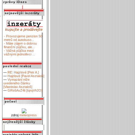
- Provozujeme penzion 50
metrů od autobuso...
- Máte zájem o dobrou
finanční půjčku, ale...
- Vážná půjčka mezi
vážnými jednotlivci ...
—
RE: Hajzlové [Petr A.]
—
Hajzlové [Pavel Asztaloš]
—
Vymazání níže
uvedeného článku
[Vlastislav Asztaloš]
—
GRs6AvZ4li [IqrqVh2O]
zdroj
meteopress