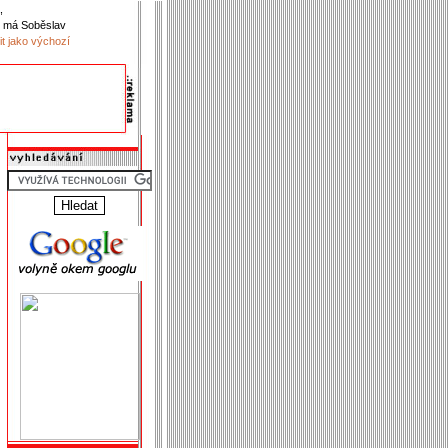
,
 má Soběslav
it jako výchozí