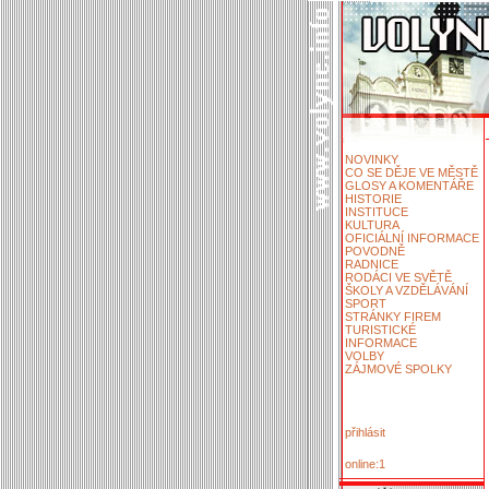
NOVINKY
CO SE DĚJE VE MĚSTĚ
GLOSY A KOMENTÁŘE
HISTORIE
INSTITUCE
KULTURA
OFICIÁLNÍ INFORMACE
POVODNĚ
RADNICE
RODÁCI VE SVĚTĚ
ŠKOLY A VZDĚLÁVÁNÍ
SPORT
STRÁNKY FIREM
TURISTICKÉ
INFORMACE
VOLBY
ZÁJMOVÉ SPOLKY
přihlásit
online:1