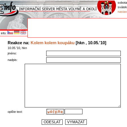
sobota
svátek
nastav
info:
Reakce na:
Kolem kolem koupáku
[hkn , 10.05.'10]
10.05.'10, hkn
jméno:
nadpis:
opište text: