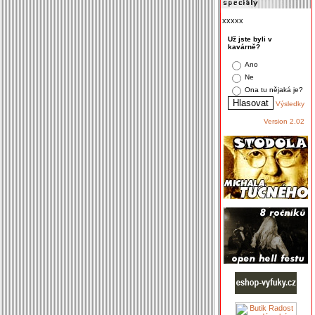
xxxxx
Už jste byli v
kavárně?
Ano
Ne
Ona tu nějaká je?
Výsledky
Version 2.02