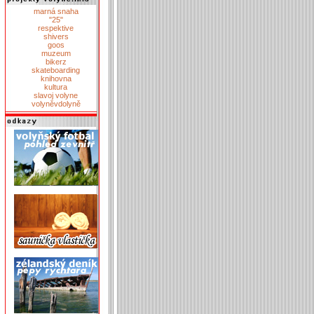
marná snaha
"25"
respektive
shivers
goos
muzeum
bikerz
skateboarding
knihovna
kultura
slavoj volyne
volyněvdolyně