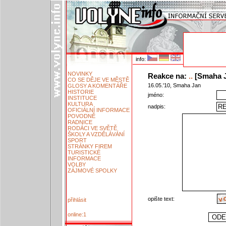
info:
NOVINKY
Reakce na:
..
[Smaha Ja
CO SE DĚJE VE MĚSTĚ
16.05.'10, Smaha Jan
GLOSY A KOMENTÁŘE
HISTORIE
jméno:
INSTITUCE
KULTURA
nadpis:
OFICIÁLNÍ INFORMACE
POVODNĚ
RADNICE
RODÁCI VE SVĚTĚ
ŠKOLY A VZDĚLÁVÁNÍ
SPORT
STRÁNKY FIREM
TURISTICKÉ
INFORMACE
VOLBY
ZÁJMOVÉ SPOLKY
opište text:
přihlásit
online:1