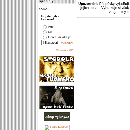
Upozornění:
Příspěvky vyjadřují
jejich obsah. Vyhrazuje si však
xxxxx
vulgarismy, 
Už jste byli v
kavárně?
Ano
Ne
Ona tu nějaká je?
Výsledky
Version 2.02