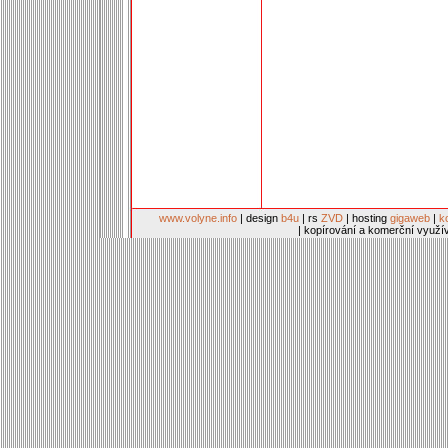
www.volyne.info
| design
b4u
| rs
ZVD
| hosting
gigaweb
|
k
| kopírování a komerční využí