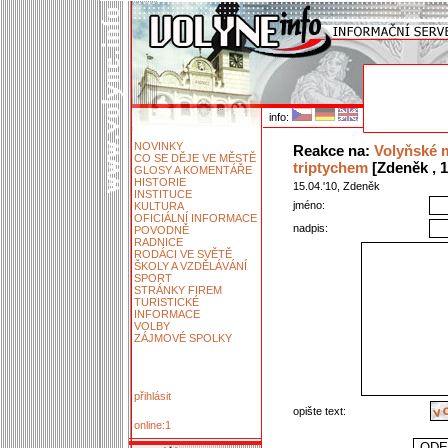
info:
NOVINKY
Reakce na:
Volyňské 
CO SE DĚJE VE MĚSTĚ
triptychem
[Zdeněk , 1
GLOSY A KOMENTÁŘE
HISTORIE
15.04.'10, Zdeněk
INSTITUCE
jméno:
KULTURA
OFICIÁLNÍ INFORMACE
nadpis:
POVODNĚ
RADNICE
RODÁCI VE SVĚTĚ
ŠKOLY A VZDĚLÁVÁNÍ
SPORT
STRÁNKY FIREM
TURISTICKÉ
INFORMACE
VOLBY
ZÁJMOVÉ SPOLKY
přihlásit
opište text:
online:1