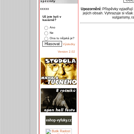
xxxxx
Upozornění:
Příspěvky vyjadřují
jejich obsah. Vyhrazuje si však
Už jste byli v
vulgarismy, 
kavárně?
Ano
Ne
Ona tu nějaká je?
Výsledky
Version 2.02