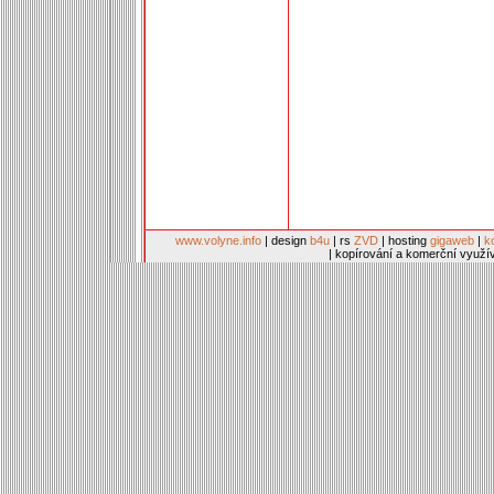
www.volyne.info
| design
b4u
| rs
ZVD
| hosting
gigaweb
|
k
| kopírování a komerční využí