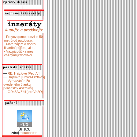
- Provozujeme penzion 50
metrů od autobuso...
- Máte zájem o dobrou
finanční půjčku, ale...
- Vážná půjčka mezi
vážnými jednotlivci ...
—
RE: Hajzlové [Petr A.]
—
Hajzlové [Pavel Asztaloš]
—
Vymazání níže
uvedeného článku
[Vlastislav Asztaloš]
—
GRs6AvZ4li [IqrqVh2O]
zdroj
meteopress