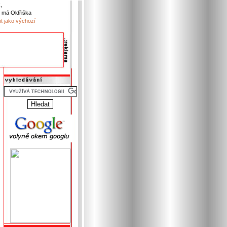
,
 má Oldřiška
it jako výchozí