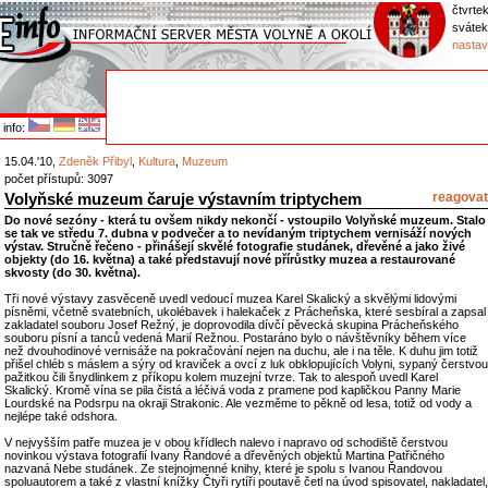
čtvrtek
svátek
nastav
info:
15.04.'10,
Zdeněk Přibyl
,
Kultura
,
Muzeum
počet přístupů: 3097
Volyňské muzeum čaruje výstavním triptychem
reagovat
Do nové sezóny - která tu ovšem nikdy nekončí - vstoupilo Volyňské muzeum. Stalo
se tak ve středu 7. dubna v podvečer a to nevídaným triptychem vernisáží nových
výstav. Stručně řečeno - přinášejí skvělé fotografie studánek, dřevěné a jako živé
objekty (do 16. května) a také představují nové přírůstky muzea a restaurované
skvosty (do 30. května).
Tři nové výstavy zasvěceně uvedl vedoucí muzea Karel Skalický a skvělými lidovými
písněmi, včetně svatebních, ukolébavek i halekaček z Prácheňska, které sesbíral a zapsal
zakladatel souboru Josef Režný, je doprovodila dívčí pěvecká skupina Prácheňského
souboru písní a tanců vedená Marií Režnou. Postaráno bylo o návštěvníky během více
než dvouhodinové vernisáže na pokračování nejen na duchu, ale i na těle. K duhu jim totiž
přišel chléb s máslem a sýry od kraviček a ovcí z luk obklopujících Volyni, sypaný čerstvou
pažitkou čili šnydlinkem z příkopu kolem muzejní tvrze. Tak to alespoň uvedl Karel
Skalický. Kromě vína se pila čistá a léčivá voda z pramene pod kapličkou Panny Marie
Lourdské na Podsrpu na okraji Strakonic. Ale vezměme to pěkně od lesa, totiž od vody a
nejlépe také odshora.
V nejvyšším patře muzea je v obou křídlech nalevo i napravo od schodiště čerstvou
novinkou výstava fotografií Ivany Řandové a dřevěných objektů Martina Patřičného
nazvaná Nebe studánek. Ze stejnojmenné knihy, které je spolu s Ivanou Řandovou
spoluautorem a také z vlastní knížky Čtyři rytíři poutavě četl na úvod spisovatel, nakladatel,