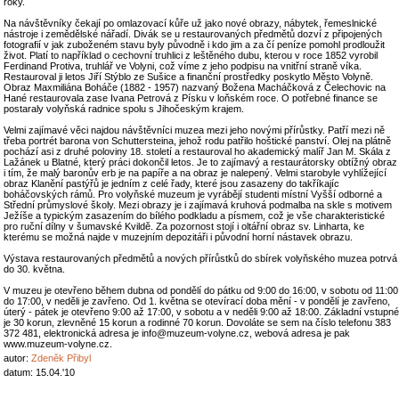
roky.
Na návštěvníky čekají po omlazovací kůře už jako nové obrazy, nábytek, řemeslnické
nástroje i zemědělské nářadí. Divák se u restaurovaných předmětů dozví z připojených
fotografií v jak zuboženém stavu byly původně i kdo jim a za čí peníze pomohl prodloužit
život. Platí to například o cechovní truhlici z leštěného dubu, kterou v roce 1852 vyrobil
Ferdinand Protiva, truhlář ve Volyni, což víme z jeho podpisu na vnitřní straně víka.
Restauroval ji letos Jiří Stýblo ze Sušice a finanční prostředky poskytlo Město Volyně.
Obraz Maxmiliána Boháče (1882 - 1957) nazvaný Božena Macháčková z Čelechovic na
Hané restaurovala zase Ivana Petrová z Písku v loňském roce. O potřebné finance se
postaraly volyňská radnice spolu s Jihočeským krajem.
Velmi zajímavé věci najdou návštěvníci muzea mezi jeho novými přírůstky. Patří mezi ně
třeba portrét barona von Schuttersteina, jehož rodu patřilo hoštické panství. Olej na plátně
pochází asi z druhé poloviny 18. století a restauroval ho akademický malíř Jan M. Skála z
Lažánek u Blatné, který práci dokončil letos. Je to zajímavý a restaurátorsky obtížný obraz
i tím, že malý baronův erb je na papíře a na obraz je nalepený. Velmi starobyle vyhlížející
obraz Klanění pastýřů je jedním z celé řady, které jsou zasazeny do takříkajíc
boháčovských rámů. Pro volyňské muzeum je vyrábějí studenti místní Vyšší odborné a
Střední průmyslové školy. Mezi obrazy je i zajímavá kruhová podmalba na skle s motivem
Ježíše a typickým zasazením do bílého podkladu a písmem, což je vše charakteristické
pro ruční dílny v šumavské Kvildě. Za pozornost stojí i oltářní obraz sv. Linharta, ke
kterému se možná najde v muzejním depozitáři i původní horní nástavek obrazu.
Výstava restaurovaných předmětů a nových přírůstků do sbírek volyňského muzea potrvá
do 30. května.
V muzeu je otevřeno během dubna od pondělí do pátku od 9:00 do 16:00, v sobotu od 11:00
do 17:00, v neděli je zavřeno. Od 1. května se otevírací doba mění - v pondělí je zavřeno,
úterý - pátek je otevřeno 9:00 až 17:00, v sobotu a v neděli 9:00 až 18:00. Základní vstupné
je 30 korun, zlevněné 15 korun a rodinné 70 korun. Dovoláte se sem na číslo telefonu 383
372 481, elektronická adresa je info@muzeum-volyne.cz, webová adresa je pak
www.muzeum-volyne.cz.
autor:
Zdeněk Přibyl
datum: 15.04.'10