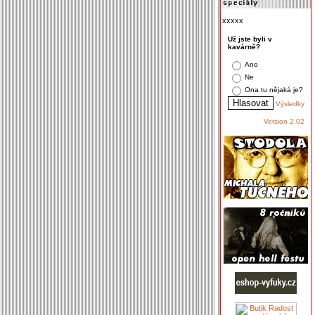
xxxxx
Už jste byli v
kavárně?
Ano
Ne
Ona tu nějaká je?
Výsledky
Version 2.02