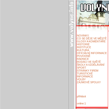
NOVINKY
CO SE DĚJE VE MĚSTĚ
GLOSY A KOMENTÁŘE
HISTORIE
INSTITUCE
KULTURA
OFICIÁLNÍ INFORMACE
POVODNĚ
RADNICE
RODÁCI VE SVĚTĚ
ŠKOLY A VZDĚLÁVÁNÍ
SPORT
STRÁNKY FIREM
TURISTICKÉ
INFORMACE
VOLBY
ZÁJMOVÉ SPOLKY
přihlásit
online:1