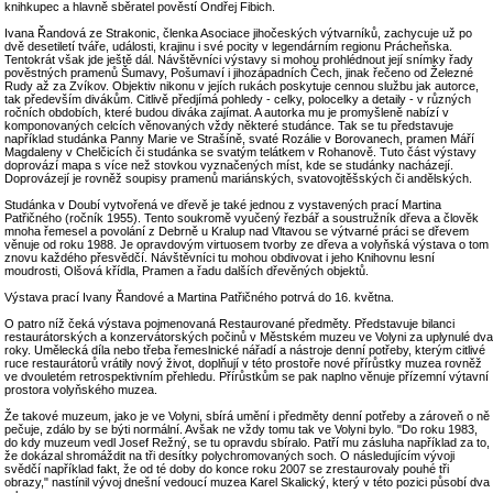
knihkupec a hlavně sběratel pověstí Ondřej Fibich.
Ivana Řandová ze Strakonic, členka Asociace jihočeských výtvarníků, zachycuje už po
dvě desetiletí tváře, události, krajinu i své pocity v legendárním regionu Prácheňska.
Tentokrát však jde ještě dál. Návštěvníci výstavy si mohou prohlédnout její snímky řady
pověstných pramenů Šumavy, Pošumaví i jihozápadních Čech, jinak řečeno od Železné
Rudy až za Zvíkov. Objektiv nikonu v jejích rukách poskytuje cennou službu jak autorce,
tak především divákům. Citlivě předjímá pohledy - celky, polocelky a detaily - v různých
ročních obdobích, které budou diváka zajímat. A autorka mu je promyšleně nabízí v
komponovaných celcích věnovaných vždy některé studánce. Tak se tu představuje
například studánka Panny Marie ve Strašíně, svaté Rozálie v Borovanech, pramen Máří
Magdaleny v Chelčicích či studánka se svatým telátkem v Rohanově. Tuto část výstavy
doprovází mapa s více než stovkou vyznačených míst, kde se studánky nacházejí.
Doprovázejí je rovněž soupisy pramenů mariánských, svatovojtěšských či andělských.
Studánka v Doubí vytvořená ve dřevě je také jednou z vystavených prací Martina
Patřičného (ročník 1955). Tento soukromě vyučený řezbář a soustružník dřeva a člověk
mnoha řemesel a povolání z Debrně u Kralup nad Vltavou se výtvarné práci se dřevem
věnuje od roku 1988. Je opravdovým virtuosem tvorby ze dřeva a volyňská výstava o tom
znovu každého přesvědčí. Návštěvníci tu mohou obdivovat i jeho Knihovnu lesní
moudrosti, Olšová křídla, Pramen a řadu dalších dřevěných objektů.
Výstava prací Ivany Řandové a Martina Patřičného potrvá do 16. května.
O patro níž čeká výstava pojmenovaná Restaurované předměty. Představuje bilanci
restaurátorských a konzervátorských počinů v Městském muzeu ve Volyni za uplynulé dva
roky. Umělecká díla nebo třeba řemeslnické nářadí a nástroje denní potřeby, kterým citlivé
ruce restaurátorů vrátily nový život, doplňují v této prostoře nové přírůstky muzea rovněž
ve dvouletém retrospektivním přehledu. Přírůstkům se pak naplno věnuje přízemní výtavní
prostora volyňského muzea.
Že takové muzeum, jako je ve Volyni, sbírá umění i předměty denní potřeby a zároveň o ně
pečuje, zdálo by se býti normální. Avšak ne vždy tomu tak ve Volyni bylo. "Do roku 1983,
do kdy muzeum vedl Josef Režný, se tu opravdu sbíralo. Patří mu zásluha například za to,
že dokázal shromáždit na tři desítky polychromovaných soch. O následujícím vývoji
svědčí například fakt, že od té doby do konce roku 2007 se zrestaurovaly pouhé tři
obrazy," nastínil vývoj dnešní vedoucí muzea Karel Skalický, který v této pozici působí dva