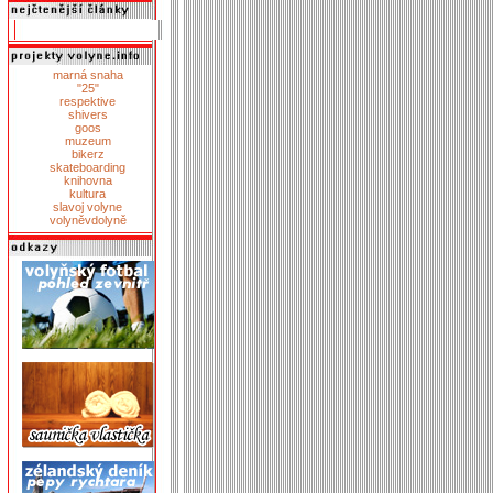
marná snaha
"25"
respektive
shivers
goos
muzeum
bikerz
skateboarding
knihovna
kultura
slavoj volyne
volyněvdolyně