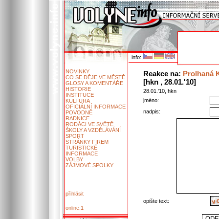
info:
NOVINKY
Reakce na:
Prolhaná K
CO SE DĚJE VE MĚSTĚ
[hkn , 28.01.'10]
GLOSY A KOMENTÁŘE
HISTORIE
28.01.'10, hkn
INSTITUCE
jméno:
KULTURA
OFICIÁLNÍ INFORMACE
nadpis:
POVODNĚ
RADNICE
RODÁCI VE SVĚTĚ
ŠKOLY A VZDĚLÁVÁNÍ
SPORT
STRÁNKY FIREM
TURISTICKÉ
INFORMACE
VOLBY
ZÁJMOVÉ SPOLKY
přihlásit
opište text:
online:1