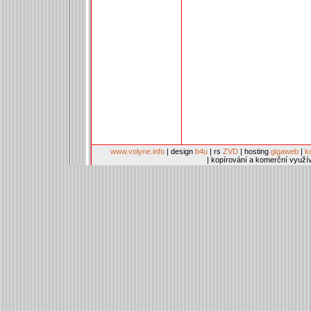
www.volyne.info
| design
b4u
| rs
ZVD
| hosting
gigaweb
|
k
| kopírování a komerční využí