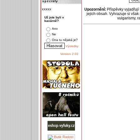
xxxxx
Upozornění:
Příspěvky vyjadřují
jejich obsah. Vyhrazuje si však
Už jste byli v
vulgarismy, 
kavárně?
Ano
Ne
Ona tu nějaká je?
Výsledky
Version 2.02