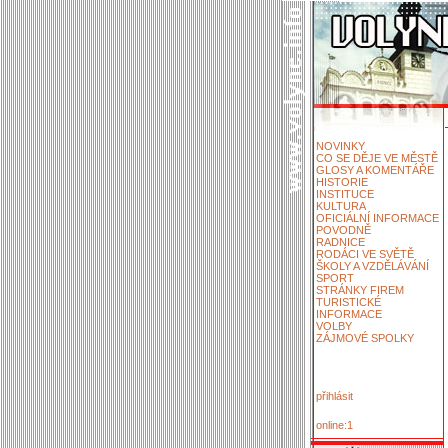
NOVINKY
CO SE DĚJE VE MĚSTĚ
GLOSY A KOMENTÁŘE
HISTORIE
INSTITUCE
KULTURA
OFICIÁLNÍ INFORMACE
POVODNĚ
RADNICE
RODÁCI VE SVĚTĚ
ŠKOLY A VZDĚLÁVÁNÍ
SPORT
STRÁNKY FIREM
TURISTICKÉ
INFORMACE
VOLBY
ZÁJMOVÉ SPOLKY
přihlásit
online:1