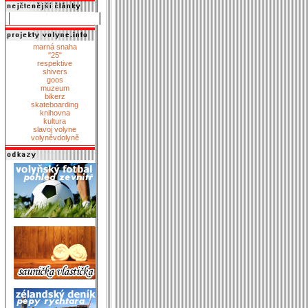
marná snaha
"25"
respektive
shivers
goos
muzeum
bikerz
skateboarding
knihovna
kultura
slavoj volyne
volyněvdolyně