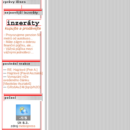
- Provozujeme penzion 50
metrů od autobuso...
- Máte zájem o dobrou
finanční půjčku, ale...
- Vážná půjčka mezi
vážnými jednotlivci ...
—
RE: Hajzlové [Petr A.]
—
Hajzlové [Pavel Asztaloš]
—
Vymazání níže
uvedeného článku
[Vlastislav Asztaloš]
—
GRs6AvZ4li [IqrqVh2O]
zdroj
meteopress