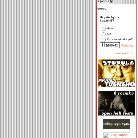
xxxxx
Už jste byli v
kavárně?
Ano
Ne
Ona tu nějaká je?
Výsledky
Version 2.02