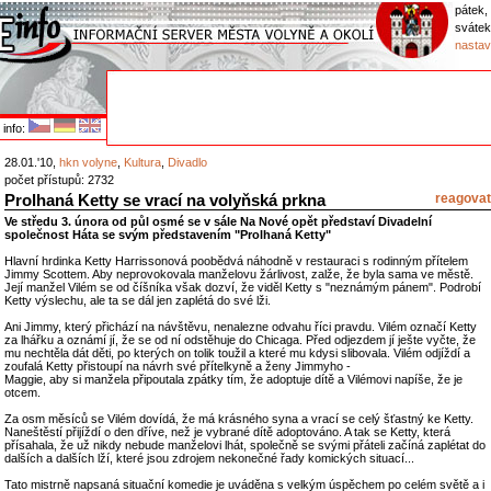
pátek,
sváte
nastav
info:
28.01.'10,
hkn volyne
,
Kultura
,
Divadlo
počet přístupů: 2732
Prolhaná Ketty se vrací na volyňská prkna
reagovat
Ve středu 3. února od půl osmé se v sále Na Nové opět představí Divadelní
společnost Háta se svým představením "Prolhaná Ketty"
Hlavní hrdinka Ketty Harrissonová poobědvá náhodně v restauraci s rodinným přítelem
Jimmy Scottem. Aby neprovokovala manželovu žárlivost, zalže, že byla sama ve městě.
Její manžel Vilém se od číšníka však dozví, že viděl Ketty s "neznámým pánem". Podrobí
Ketty výslechu, ale ta se dál jen zaplétá do své lži.
Ani Jimmy, který přichází na návštěvu, nenalezne odvahu říci pravdu. Vilém označí Ketty
za lhářku a oznámí jí, že se od ní odstěhuje do Chicaga. Před odjezdem jí ješte vyčte, že
mu nechtěla dát děti, po kterých on tolik toužil a které mu kdysi slibovala. Vilém odjíždí a
zoufalá Ketty přistoupí na návrh své přítelkyně a ženy Jimmyho -
Maggie, aby si manžela připoutala zpátky tím, že adoptuje dítě a Vilémovi napíše, že je
otcem.
Za osm měsíců se Vilém dovídá, že má krásného syna a vrací se celý šťastný ke Ketty.
Naneštěstí přijíždí o den dříve, než je vybrané dítě adoptováno. A tak se Ketty, která
přísahala, že už nikdy nebude manželovi lhát, společně se svými přáteli začíná zaplétat do
dalších a dalších lží, které jsou zdrojem nekonečné řady komických situací...
Tato mistrně napsaná situační komedie je uváděna s velkým úspěchem po celém světě a i