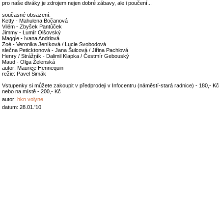
pro naše diváky je zdrojem nejen dobré zábavy, ale i poučení...
současné obsazení:
Ketty - Mahulena Bočanová
Vilém - Zbyšek Pantůček
Jimmy - Lumír Olšovský
Maggie - Ivana Andrlová
Zoé - Veronika Jeníková / Lucie Svobodová
slečna Peticktonová - Jana Šulcová / Jiřina Pachlová
Henry / Strážník - Dalimil Klapka / Čestmír Gebouský
Maud - Olga Želenská
autor: Maurice Hennequin
režie: Pavel Šimák
Vstupenky si můžete zakoupit v předprodeji v Infocentru (náměstí-stará radnice) - 180,- Kč
nebo na místě - 200,- Kč
autor:
hkn volyne
datum: 28.01.'10