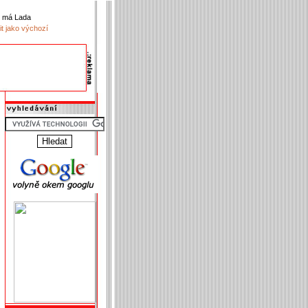
k má Lada
it jako výchozí