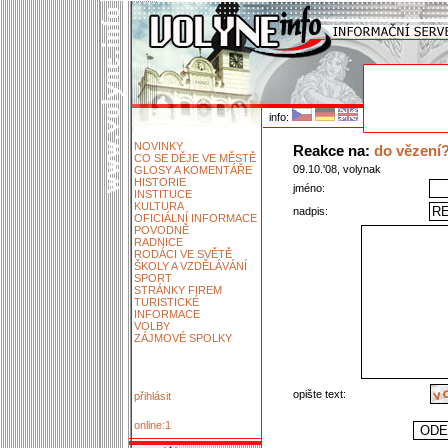
info:
NOVINKY
Reakce na:
do vězení
CO SE DĚJE VE MĚSTĚ
09.10.'08, volynak
GLOSY A KOMENTÁŘE
HISTORIE
jméno:
INSTITUCE
KULTURA
nadpis:
OFICIÁLNÍ INFORMACE
POVODNĚ
RADNICE
RODÁCI VE SVĚTĚ
ŠKOLY A VZDĚLÁVÁNÍ
SPORT
STRÁNKY FIREM
TURISTICKÉ
INFORMACE
VOLBY
ZÁJMOVÉ SPOLKY
opište text:
přihlásit
online:1