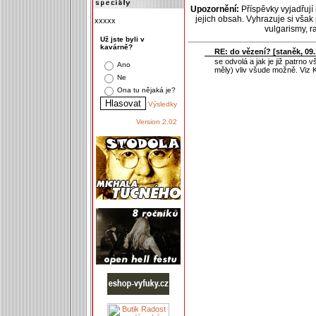
Upozornění:
Příspěvky vyjadřují
jejich obsah. Vyhrazuje si však
xxxxx
vulgarismy, 
Už jste byli v
kavárně?
RE: do vězení? [
staněk
, 09
se odvolá a jak je již patrno 
Ano
měly) vliv všude možně. Viz 
Ne
Ona tu nějaká je?
Výsledky
Version 2.02