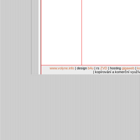
www.volyne.info
| design
b4u
| rs
ZVD
| hosting
gigaweb
|
k
| kopírování a komerční využí