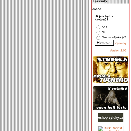
xxxxx
Už jste byli v
kavárně?
Ano
Ne
Ona tu nějaká je?
Výsledky
Version 2.02