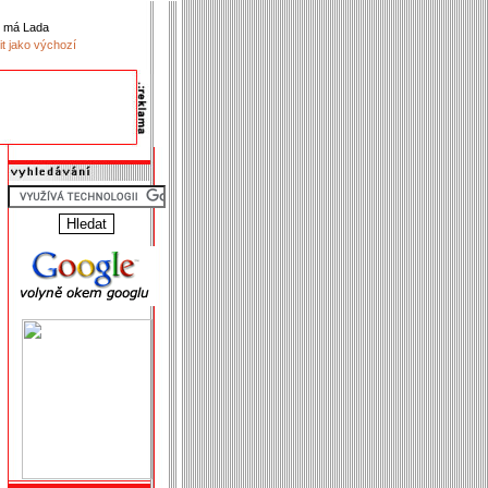
k má Lada
it jako výchozí