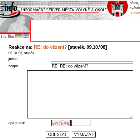
pátek,
sváte
nastav
info:
Reakce na:
RE: do vězení?
[staněk, 09.10.'08]
09.10.'08, staněk
jméno:
nadpis:
opište text: