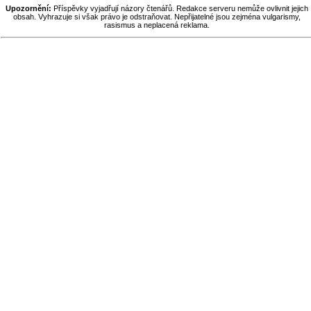
Upozornění:
Příspěvky vyjadřují názory čtenářů. Redakce serveru nemůže ovlivnit jejich
obsah. Vyhrazuje si však právo je odstraňovat. Nepřijatelné jsou zejména vulgarismy,
rasismus a neplacená reklama.