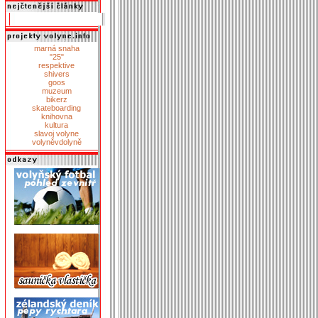
marná snaha
"25"
respektive
shivers
goos
muzeum
bikerz
skateboarding
knihovna
kultura
slavoj volyne
volyněvdolyně