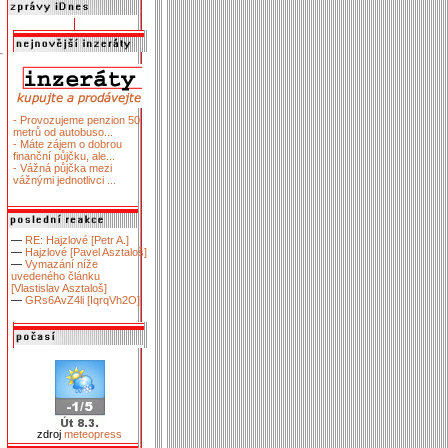
- Provozujeme penzion 50
metrů od autobuso...
- Máte zájem o dobrou
finanční půjčku, ale...
- Vážná půjčka mezi
vážnými jednotlivci ...
—
RE: Hajzlové [Petr A.]
—
Hajzlové [Pavel Asztaloš]
—
Vymazání níže
uvedeného článku
[Vlastislav Asztaloš]
—
GRs6AvZ4li [IqrqVh2O]
zdroj
meteopress