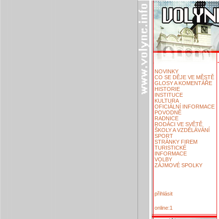
NOVINKY
CO SE DĚJE VE MĚSTĚ
GLOSY A KOMENTÁŘE
HISTORIE
INSTITUCE
KULTURA
OFICIÁLNÍ INFORMACE
POVODNĚ
RADNICE
RODÁCI VE SVĚTĚ
ŠKOLY A VZDĚLÁVÁNÍ
SPORT
STRÁNKY FIREM
TURISTICKÉ
INFORMACE
VOLBY
ZÁJMOVÉ SPOLKY
přihlásit
online:1