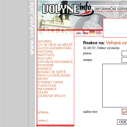
info:
NOVINKY
Reakce na:
Veřejná vy
CO SE DĚJE VE MĚSTĚ
31.08.'07, Odbor výstavby
GLOSY A KOMENTÁŘE
HISTORIE
jméno:
INSTITUCE
KULTURA
nadpis:
OFICIÁLNÍ INFORMACE
POVODNĚ
RADNICE
RODÁCI VE SVĚTĚ
ŠKOLY A VZDĚLÁVÁNÍ
SPORT
STRÁNKY FIREM
TURISTICKÉ
INFORMACE
VOLBY
ZÁJMOVÉ SPOLKY
opište text:
přihlásit
online:1