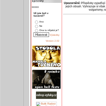
Upozornění:
Příspěvky vyjadřují
jejich obsah. Vyhrazuje si však
xxxxx
vulgarismy, 
Už jste byli v
kavárně?
Ano
Ne
Ona tu nějaká je?
Výsledky
Version 2.02