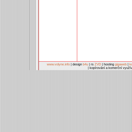
www.volyne.info
| design
b4u
| rs
ZVD
| hosting
gigaweb
|
k
| kopírování a komerční využí