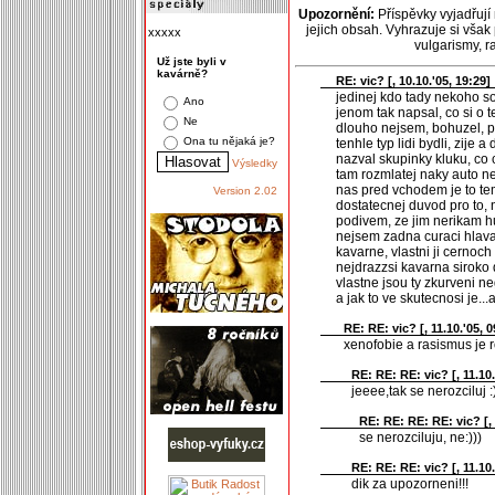
Upozornění:
Příspěvky vyjadřují
jejich obsah. Vyhrazuje si však
xxxxx
vulgarismy, 
Už jste byli v
kavárně?
RE: vic? [
, 10.10.'05, 19:29]
jedinej kdo tady nekoho so
Ano
jenom tak napsal, co si o t
Ne
dlouho nejsem, bohuzel, pr
Ona tu nějaká je?
tenhle typ lidi bydli, zije a
nazval skupinky kluku, co 
Výsledky
tam rozmlatej naky auto n
nas pred vchodem je to te
Version 2.02
dostatecnej duvod pro to, ne
podivem, ze jim nerikam h
nejsem zadna curaci hlava,
kavarne, vlastni ji cernoch
nejdrazzsi kavarna siroko da
vlastne jsou ty zkurveni neg
a jak to ve skutecnosi je...a
RE: RE: vic? [
, 11.10.'05, 
xenofobie a rasismus je ro
RE: RE: RE: vic? [
, 11.10
jeeee,tak se nerozciluj :
RE: RE: RE: RE: vic? [
,
se nerozciluju, ne:)))
RE: RE: RE: vic? [
, 11.10
dik za upozorneni!!!