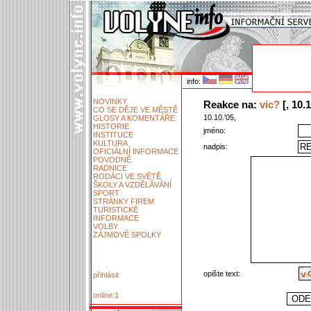
info:
NOVINKY
Reakce na:
vic?
[, 10.1
CO SE DĚJE VE MĚSTĚ
10.10.'05,
GLOSY A KOMENTÁŘE
HISTORIE
jméno:
INSTITUCE
KULTURA
nadpis:
OFICIÁLNÍ INFORMACE
POVODNĚ
RADNICE
RODÁCI VE SVĚTĚ
ŠKOLY A VZDĚLÁVÁNÍ
SPORT
STRÁNKY FIREM
TURISTICKÉ
INFORMACE
VOLBY
ZÁJMOVÉ SPOLKY
opište text:
přihlásit
online:1