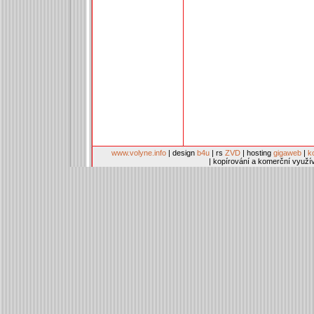
www.volyne.info
| design
b4u
| rs
ZVD
| hosting
gigaweb
|
k
| kopírování a komerční využí