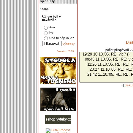
xxxxx
Už jste byli v
kavárně?
Ano
Ne
Ona tu nějaká je?
Dis
Výsledky
počet příspěvků v d
Version 2.02
|
disku