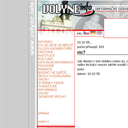
info:
NOVINKY
10.10.'05, ,
CO SE DĚJE VE MĚSTĚ
počet přístupů: 819
GLOSY A KOMENTÁŘE
vic?
HISTORIE
INSTITUCE
KULTURA
Jak dlouho v tom dublinu vubec jsi, 
OFICIÁLNÍ INFORMACE
radku let,kdyz muzes takhle soudit:)
POVODNĚ
RADNICE
autor:
RODÁCI VE SVĚTĚ
datum: 10.10.'05
ŠKOLY A VZDĚLÁVÁNÍ
SPORT
STRÁNKY FIREM
TURISTICKÉ
INFORMACE
VOLBY
ZÁJMOVÉ SPOLKY
přihlásit
online:1