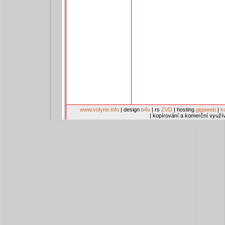
www.volyne.info
| design
b4u
| rs
ZVD
| hosting
gigaweb
|
k
| kopírování a komerční využí