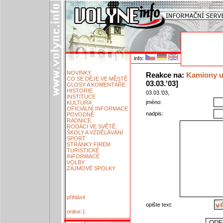
info:
NOVINKY
Reakce na:
Kamiony u
CO SE DĚJE VE MĚSTĚ
03.03.'03]
GLOSY A KOMENTÁŘE
HISTORIE
03.03.'03,
INSTITUCE
jméno:
KULTURA
OFICIÁLNÍ INFORMACE
nadpis:
POVODNĚ
RADNICE
RODÁCI VE SVĚTĚ
ŠKOLY A VZDĚLÁVÁNÍ
SPORT
STRÁNKY FIREM
TURISTICKÉ
INFORMACE
VOLBY
ZÁJMOVÉ SPOLKY
přihlásit
opište text:
online:1