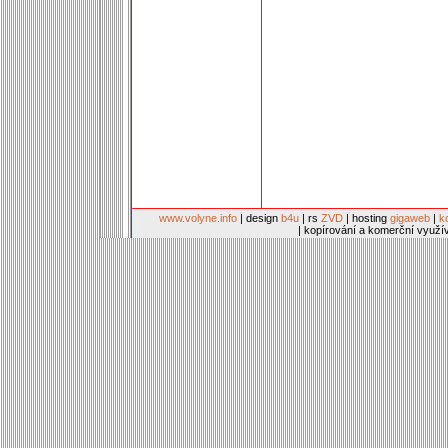
www.volyne.info
| design
b4u
| rs
ZVD
| hosting
gigaweb
|
k
| kopírování a komerční využí