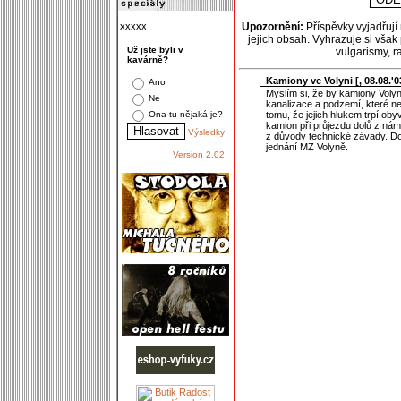
xxxxx
Upozornění:
Příspěvky vyjadřují
jejich obsah. Vyhrazuje si však
Už jste byli v
vulgarismy, 
kavárně?
Kamiony ve Volyni [
, 08.08.'0
Ano
Myslím si, že by kamiony Volyn
Ne
kanalizace a podzemí, které n
tomu, že jejich hlukem trpí obyv
Ona tu nějaká je?
kamion při průjezdu dolů z nám
Výsledky
z důvody technické závady. Dop
jednání MZ Volyně.
Version 2.02