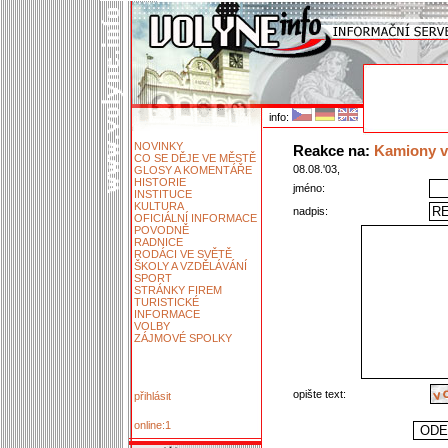
info:
NOVINKY
Reakce na:
Kamiony v
CO SE DĚJE VE MĚSTĚ
08.08.'03,
GLOSY A KOMENTÁŘE
HISTORIE
jméno:
INSTITUCE
KULTURA
nadpis:
OFICIÁLNÍ INFORMACE
POVODNĚ
RADNICE
RODÁCI VE SVĚTĚ
ŠKOLY A VZDĚLÁVÁNÍ
SPORT
STRÁNKY FIREM
TURISTICKÉ
INFORMACE
VOLBY
ZÁJMOVÉ SPOLKY
opište text:
přihlásit
online:1