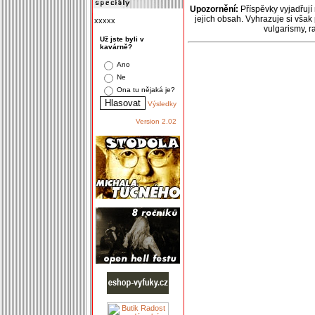
Upozornění:
Příspěvky vyjadřují
jejich obsah. Vyhrazuje si však
xxxxx
vulgarismy, 
Už jste byli v
kavárně?
Ano
Ne
Ona tu nějaká je?
Výsledky
Version 2.02