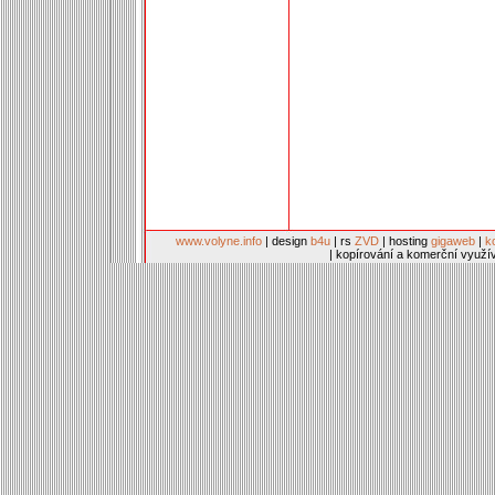
www.volyne.info
| design
b4u
| rs
ZVD
| hosting
gigaweb
|
k
| kopírování a komerční využí