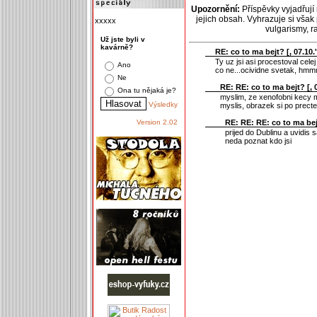
Upozornění:
Příspěvky vyjadřují
jejich obsah. Vyhrazuje si však
xxxxx
vulgarismy, 
Už jste byli v
kavárně?
RE: co to ma bejt? [
, 07.10.
Ty uz jsi asi procestoval cele
Ano
co ne...ocividne svetak, hm
Ne
RE: RE: co to ma bejt? [
, 
Ona tu nějaká je?
myslim, ze xenofobni kecy m
Výsledky
myslis, obrazek si po precte
RE: RE: RE: co to ma bej
Version 2.02
prijed do Dublinu a uvidis
neda poznat kdo jsi