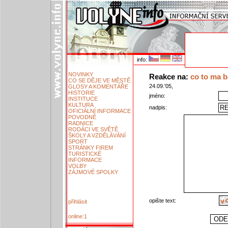
info:
NOVINKY
Reakce na:
co to ma b
CO SE DĚJE VE MĚSTĚ
24.09.'05,
GLOSY A KOMENTÁŘE
HISTORIE
jméno:
INSTITUCE
KULTURA
nadpis:
OFICIÁLNÍ INFORMACE
POVODNĚ
RADNICE
RODÁCI VE SVĚTĚ
ŠKOLY A VZDĚLÁVÁNÍ
SPORT
STRÁNKY FIREM
TURISTICKÉ
INFORMACE
VOLBY
ZÁJMOVÉ SPOLKY
opište text:
přihlásit
online:1