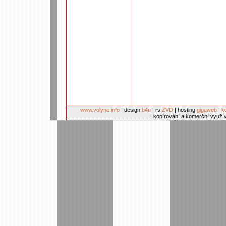
www.volyne.info
| design
b4u
| rs
ZVD
| hosting
gigaweb
|
k
| kopírování a komerční využí