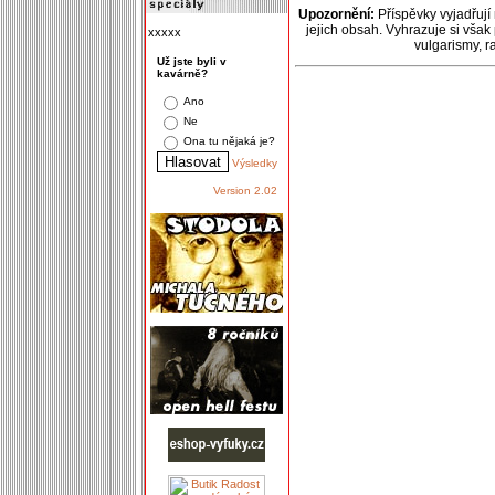
Upozornění:
Příspěvky vyjadřují
jejich obsah. Vyhrazuje si však
xxxxx
vulgarismy, 
Už jste byli v
kavárně?
Ano
Ne
Ona tu nějaká je?
Výsledky
Version 2.02