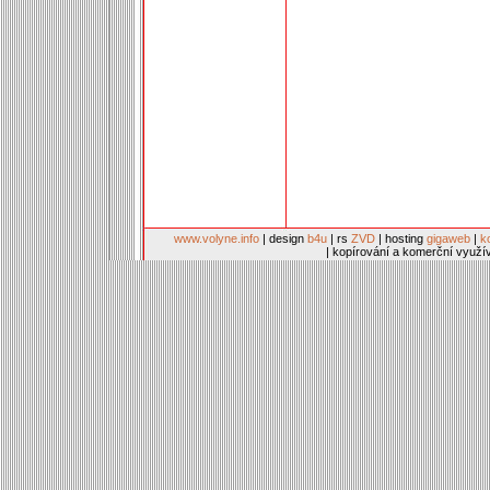
www.volyne.info
| design
b4u
| rs
ZVD
| hosting
gigaweb
|
k
| kopírování a komerční využí