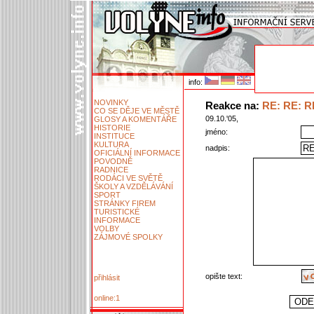
info:
NOVINKY
Reakce na:
RE: RE: RE
CO SE DĚJE VE MĚSTĚ
09.10.'05,
GLOSY A KOMENTÁŘE
HISTORIE
jméno:
INSTITUCE
KULTURA
nadpis:
OFICIÁLNÍ INFORMACE
POVODNĚ
RADNICE
RODÁCI VE SVĚTĚ
ŠKOLY A VZDĚLÁVÁNÍ
SPORT
STRÁNKY FIREM
TURISTICKÉ
INFORMACE
VOLBY
ZÁJMOVÉ SPOLKY
opište text:
přihlásit
online:1