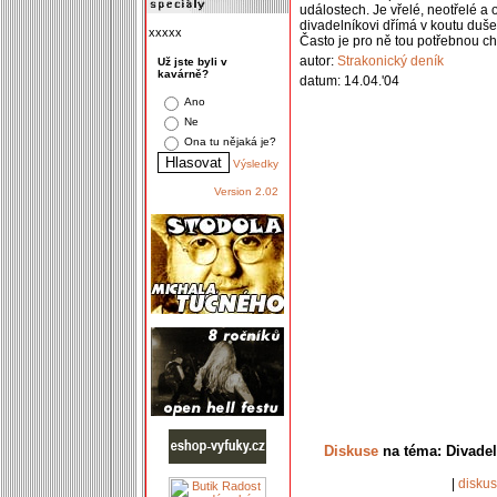
událostech. Je vřelé, neotřelé a
divadelníkovi dřímá v koutu duše
xxxxx
Často je pro ně tou potřebnou ch
autor:
Strakonický deník
Už jste byli v
kavárně?
datum: 14.04.'04
Ano
Ne
Ona tu nějaká je?
Výsledky
Version 2.02
Diskuse
na téma: Divadeln
|
disku