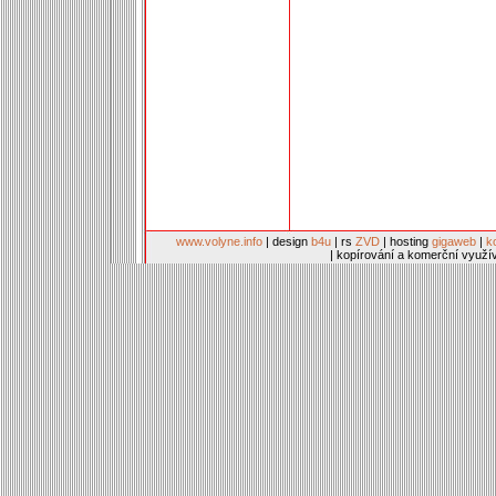
www.volyne.info
| design
b4u
| rs
ZVD
| hosting
gigaweb
|
k
| kopírování a komerční využí