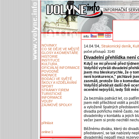
info:
NOVINKY
14.04.'04,
Strakonický deník
,
Kul
CO SE DĚJE VE MĚSTĚ
počet přístupů: 3140
GLOSY A KOMENTÁŘE
HISTORIE
Divadelní přehlídka není 
INSTITUCE
Když se mi přesně před týdnem 
KULTURA
OFICIÁLNÍ INFORMACE
Volyňští vyhráli divadelní přeh
POVODNĚ
jsem mu bleskurychle, že o tom 
RADNICE
není konkurence," pichlavě jse
RODÁCI VE SVĚTĚ
zasmáli, protože šlo o komedian
ŠKOLY A VZDĚLÁVÁNÍ
Volyňští přebírali další dvě oc
SPORT
ocenění nejvyšší, tedy Štít měs
STRÁNKY FIREM
TURISTICKÉ
INFORMACE
Za bezmála patnáct let, co patř
VOLBY
jsem měl příležitost vidět a proží
ZÁJMOVÉ SPOLKY
a vyloženě špatných představení
divadla pohříchu méně často, než
divadelníky v kontaktu a jejich b
večer jsem si proto nechtěl nechat
přihlásit
Běžnému diváku, který do divadl
online:1
představení, se tak nabízely nep
divadelníků nepatří mezi rezerv