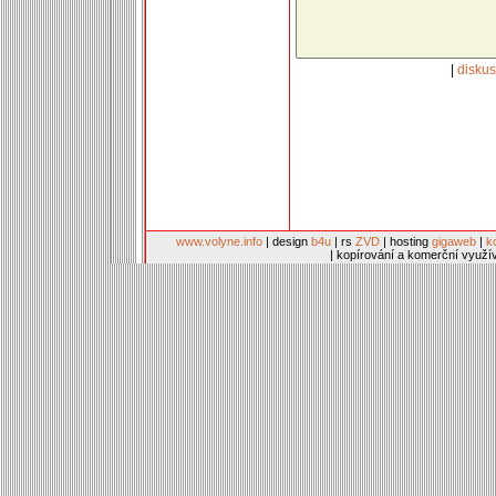
|
disku
www.volyne.info
| design
b4u
| rs
ZVD
| hosting
gigaweb
|
k
| kopírování a komerční využí