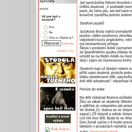
Její spolužačka Nikola Novotná 
chtěla studovat. „V podstatě jse
xxxxx
jsem, do čeho jdu, ale teď jsem 
konečně zaměřila jedním směrem,
Už jste byli v
kavárně?
Studium jazyků
Ano
Jazyková škola nabízí pomaturit
Ne
jazyka i státní jazykovou zkoušk
Ona tu nějaká je?
odpolední kurzy anglického, ně
Výsledky
má bezbariérový přístup.
Škola v poslední době zaznamen
Version 2.02
ze španělského jazyka získaly dv
umístit se na třetím místě na me
stojí i zápis do Guinessovy knih
Studenti mají už šestým rokem n
přišli sami studenti, protože jed
dálku adoptované dítě, vyprávěla 
dvě děti adoptovali,“ objasňuje ř
Peníze do Indie
Na děti získávají finance pořádá
Žáci se utkali se studenty Střed
a výtěžek ze vstupného jde právě
Ve čtvrtek 22. dubna se ve Volyni
zapojí i ZŠ Volyně a město Volyn
což mě moc těší. Bude to ve Vol
Den Země začne v 8 hodin preze
úklidem v prostorách náměstí, pa
autor:
Strakonický deník