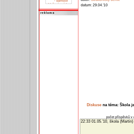
datum: 29.04.'10
Diskuse
na téma: Škola j
počet příspěvků v d