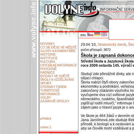
info:
NOVINKY
29.04.'10,
Strakonický deník
,
Ško
CO SE DĚJE VE MĚSTĚ
počet přístupů: 3872
GLOSY A KOMENTÁŘE
HISTORIE
Škola je zapsaná dokonce
INSTITUCE
Střední škola a Jazyková škola
KULTURA
OFICIÁLNÍ INFORMACE
roce 2009 oslavila 145. výročí 
POVODNĚ
RADNICE
Studují zde převážně dívky, ale 
RODÁCI VE SVĚTĚ
nějací chlapci.
ŠKOLY A VZDĚLÁVÁNÍ
Škola nabízí čtyři obory zakonče
SPORT
ekonomiku a podnikání, veřejnopr
STRÁNKY FIREM
TURISTICKÉ
zakončený získáním výučního list
INFORMACE
vyučujeme dva cizí světové jazyk
VOLBY
německého, ruského, španělskéh
ZÁJMOVÉ SPOLKY
zajišťují rodilí mluvčí,“ informuj
zájem jako o hlavní jazyk je o ang
Ve škole je 464 žáků v denním st
přihlásit
Jana Jarolímová zde studuje tře
přírodě, k biologii a k cestování
online:1
aby se člověk mohl vzdělávat a p