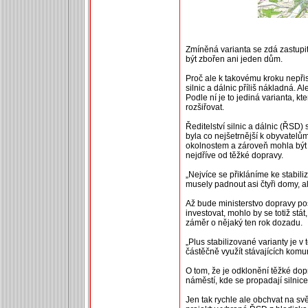
Zmíněná varianta se zdá zastupit
být zbořen ani jeden dům.
Proč ale k takovému kroku nepřist
silnic a dálnic příliš nákladná. Al
Podle ní je to jediná varianta, 
rozšiřovat.
Ředitelství silnic a dálnic (ŘSD) 
byla co nejšetrnější k obyvatelům
okolnostem a zároveň mohla být c
nejdříve od těžké dopravy.
„Nejvíce se přikláníme ke stabili
musely padnout asi čtyři domy, a
Až bude ministerstvo dopravy pos
investovat, mohlo by se totiž st
záměr o nějaký ten rok dozadu.
„Plus stabilizované varianty je v 
částěčně využít stávajících komun
O tom, že je odklonění těžké dopr
náměstí, kde se propadají silnice
Jen tak rychle ale obchvat na svě