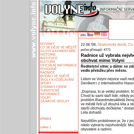
info:
NOVINKY
22.06.'08,
Strakonický deník
,
Co 
CO SE DĚJE VE MĚSTĚ
počet přístupů: 4771
GLOSY A KOMENTÁŘE
HISTORIE
Radnice už vybrala nejvh
INSTITUCE
obchvat mimo Volyni
KULTURA
OFICIÁLNÍ INFORMACE
Ředitelství silnic a dálnic se zd
POVODNĚ
vedlo přeložku přes město.
RADNICE
RODÁCI VE SVĚTĚ
Lidem ve Volyni nejvíce vadí ned
ŠKOLY A VZDĚLÁVÁNÍ
Deníkem i z internetového hlaso
SPORT
STRÁNKY FIREM
TURISTICKÉ
„Doprava, to je veliký problém. 
INFORMACE
Chodí tu samí staří lidé, někdy 
VOLBY
problém třiasedmdesátiletá žena
ZÁJMOVÉ SPOLKY
ve městě řeší už dlouhá léta a st
starší obchvatu dočkáme,“ dodal
Léta dohadů
přihlásit
Největším problémem je, že z je
nikdo vybrat tu nejvhodnější. Mo
online:1
obyvatele a radnici.