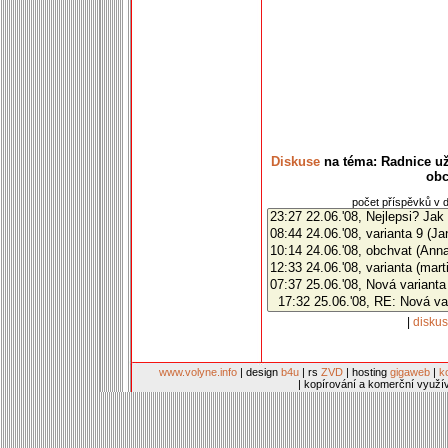
Diskuse
na téma: Radnice už
obc
počet příspěvků v d
|
disku
www.volyne.info
| design
b4u
| rs
ZVD
| hosting
gigaweb
|
k
| kopírování a komerční využí