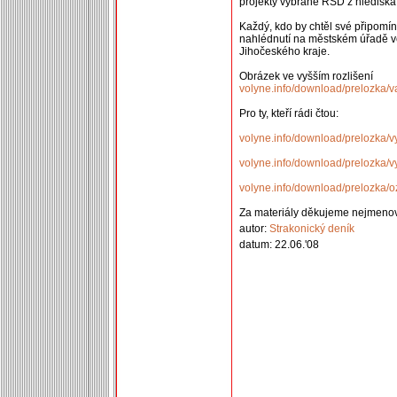
projekty vybrané ŘSD z hlediska ž
Každý, kdo by chtěl své připomínk
nahlédnutí na městském úřadě v
Jihočeského kraje.
Obrázek ve vyšším rozlišení
volyne.info/download/prelozka/va
Pro ty, kteří rádi čtou:
volyne.info/download/prelozka/v
volyne.info/download/prelozka/vy
volyne.info/download/prelozka/o
Za materiály děkujeme nejmenov
autor:
Strakonický deník
datum: 22.06.'08