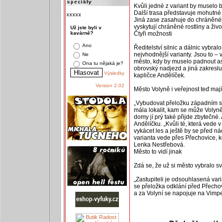
Kvůli jedné z variant by muselo b
Další trasa představuje mohutné
xxxxx
Jiná zase zasahuje do chráněné
vyskytují chráněné rostliny a živ
Už jste byli v
kavárně?
Čtyři možnosti
Ano
Ředitelství silnic a dálnic vybra
nejvhodnější varianty. Jsou to 
Ne
město, kdy by muselo padnout asi
Ona tu nějaká je?
obrovský nadjezd a jiná zakreslu
Výsledky
kapličce Andělíček.
Version 2.02
Město Volyně i veřejnost teď mají
„Vybudovat přeložku západním s
mála lokalit, kam se může Volyně
domy jí prý také přijde zbytečné
Andělíčku. „Kvůli té, která vede
vykácet les a ještě by se před n
varianta vede přes Přechovice, 
Lenka Nestřebová.
Město to vidí jinak
Zdá se, že už si město vybralo svo
„Zastupiteli je odsouhlasená vari
se přeložka odklání před Přecho
a za Volyní se napojuje na Vimpe