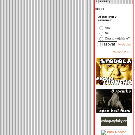
xxxxx
Už jste byli v
kavárně?
Ano
Ne
Ona tu nějaká je?
Výsledky
Version 2.02