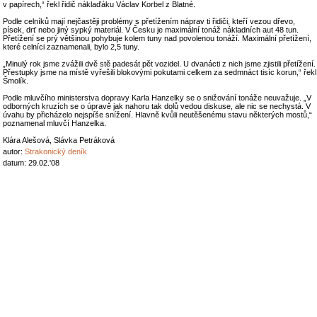
v papírech,“ řekl řidič náklaďáku Václav Korbel z Blatné.
Podle celníků mají nejčastěji problémy s přetížením náprav ti řidiči, kteří vezou dřevo,
písek, drť nebo jiný sypký materiál. V Česku je maximální tonáž nákladních aut 48 tun.
Přetížení se prý většinou pohybuje kolem tuny nad povolenou tonáží. Maximální přetížení,
které celníci zaznamenali, bylo 2,5 tuny.
„Minulý rok jsme zvážili dvě stě padesát pět vozidel. U dvanácti z nich jsme zjistili přetížení.
Přestupky jsme na místě vyřešili blokovými pokutami celkem za sedmnáct tisíc korun,“ řekl
Šmolík.
Podle mluvčího ministerstva dopravy Karla Hanzelky se o snižování tonáže neuvažuje. „V
odborných kruzích se o úpravě jak nahoru tak dolů vedou diskuse, ale nic se nechystá. V
úvahu by přicházelo nejspíše snížení. Hlavně kvůli neutěšenému stavu některých mostů,“
poznamenal mluvčí Hanzelka.
Klára Alešová, Slávka Petráková
autor:
Strakonický deník
datum: 29.02.'08