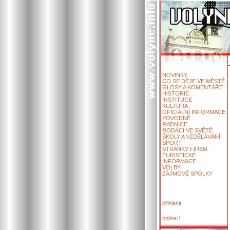
NOVINKY
CO SE DĚJE VE MĚSTĚ
GLOSY A KOMENTÁŘE
HISTORIE
INSTITUCE
KULTURA
OFICIÁLNÍ INFORMACE
POVODNĚ
RADNICE
RODÁCI VE SVĚTĚ
ŠKOLY A VZDĚLÁVÁNÍ
SPORT
STRÁNKY FIREM
TURISTICKÉ
INFORMACE
VOLBY
ZÁJMOVÉ SPOLKY
přihlásit
online:1