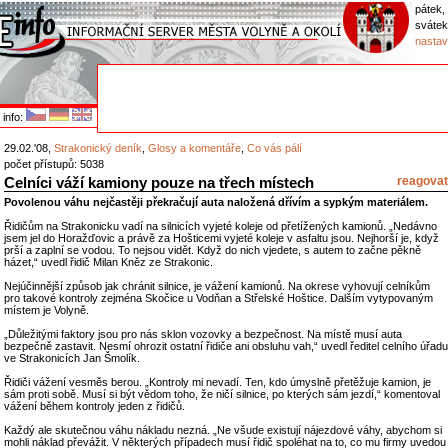
pátek,
sváte
nastav
info:
29.02.'08,
Strakonický deník
,
Glosy a komentáře
,
Co vás pálí
počet přístupů: 5038
Celníci váží kamiony pouze na třech místech
reagovat
Povolenou váhu nejčastěji překračují auta naložená dřívím a sypkým materiálem.
Řidičům na Strakonicku vadí na silnicích vyjeté koleje od přetížených kamionů. „Nedávno
jsem jel do Horažďovic a právě za Hošticemi vyjeté koleje v asfaltu jsou. Nejhorší je, když
prší a zaplní se vodou. To nejsou vidět. Když do nich vjedete, s autem to začne pěkně
házet,“ uvedl řidič Milan Kněz ze Strakonic.
Nejúčinnější způsob jak chránit silnice, je vážení kamionů. Na okrese vyhovují celníkům
pro takové kontroly zejména Skočice u Vodňan a Střelské Hoštice. Dalším vytypovaným
místem je Volyně.
„Důležitými faktory jsou pro nás sklon vozovky a bezpečnost. Na místě musí auta
bezpečně zastavit. Nesmí ohrozit ostatní řidiče ani obsluhu vah,“ uvedl ředitel celního úřadu
ve Strakonicích Jan Šmolík.
Řidiči vážení vesměs berou. „Kontroly mi nevadí. Ten, kdo úmyslně přetěžuje kamion, je
sám proti sobě. Musí si být vědom toho, že ničí silnice, po kterých sám jezdí,“ komentoval
vážení během kontroly jeden z řidičů.
Každý ale skutečnou váhu nákladu nezná. „Ne všude existují nájezdové váhy, abychom si
mohli náklad převážit. V některých případech musí řidič spoléhat na to, co mu firmy uvedou