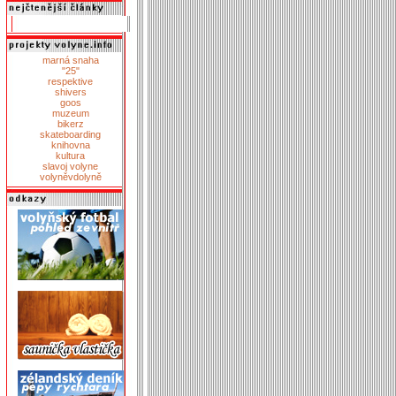
marná snaha
"25"
respektive
shivers
goos
muzeum
bikerz
skateboarding
knihovna
kultura
slavoj volyne
volyněvdolyně