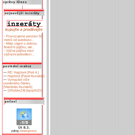
- Provozujeme penzion 50
metrů od autobuso...
- Máte zájem o dobrou
finanční půjčku, ale...
- Vážná půjčka mezi
vážnými jednotlivci ...
—
RE: Hajzlové [Petr A.]
—
Hajzlové [Pavel Asztaloš]
—
Vymazání níže
uvedeného článku
[Vlastislav Asztaloš]
—
GRs6AvZ4li [IqrqVh2O]
zdroj
meteopress