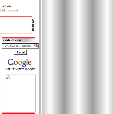
k má Lada
it jako výchozí