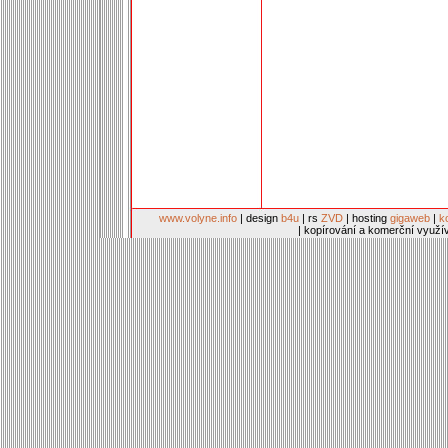
www.volyne.info
| design
b4u
| rs
ZVD
| hosting
gigaweb
|
k
| kopírování a komerční využí