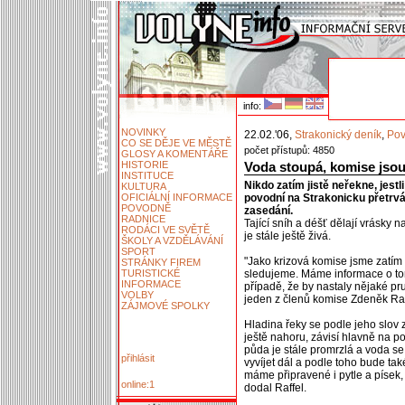
info:
NOVINKY
22.02.'06,
Strakonický deník
,
Po
CO SE DĚJE VE MĚSTĚ
počet přístupů: 4850
GLOSY A KOMENTÁŘE
HISTORIE
Voda stoupá, komise jsou
INSTITUCE
Nikdo zatím jistě neřekne, jestli
KULTURA
OFICIÁLNÍ INFORMACE
povodní na Strakonicku přetrvá
POVODNĚ
zasedání.
RADNICE
Tající sníh a déšť dělají vrásky
RODÁCI VE SVĚTĚ
je stále ještě živá.
ŠKOLY A VZDĚLÁVÁNÍ
SPORT
"Jako krizová komise jsme zatím
STRÁNKY FIREM
TURISTICKÉ
sledujeme. Máme informace o tom
INFORMACE
případě, že by nastaly nějaké pr
VOLBY
jeden z členů komise Zdeněk Raf
ZÁJMOVÉ SPOLKY
Hladina řeky se podle jeho slov z
ještě nahoru, závisí hlavně na p
půda je stále promrzlá a voda s
přihlásit
vyvíjet dál a podle toho bude ta
máme připravené i pytle a písek, 
online:1
dodal Raffel.