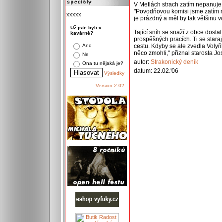
V Metlách strach zatím nepanuje. 
"Povodňovou komisi jsme zatím 
xxxxx
je prázdný a měl by tak většinu vo
Už jste byli v
Tající sníh se snaží z obce dostat
kavárně?
prospěšných pracích. Ti se staraj
Ano
cestu. Kdyby se ale zvedla Volyň
něco zmohli," přiznal starosta Jo
Ne
autor:
Strakonický deník
Ona tu nějaká je?
datum: 22.02.'06
Výsledky
Version 2.02