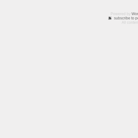
Powered by
Wor
subscribe to p
All conte