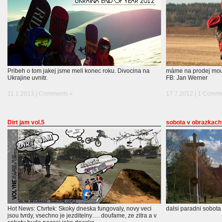
Pribeh o tom jakej jsme meli konec roku. Divocina na
máme na prodej moun
Ukrajine uvnitr.
FB: Jan Werner
11.1.2013 |
Comments »
17.7.2012 |
1 Comme
Dirt jam vol.5
sobota v obrazkach
Hot News: Ctvrtek: Skoky dneska fungovaly, novy veci
dalsi paradni sobota
jsou tvrdy, vsechno je jezditelny…. doufame, ze zitra a v