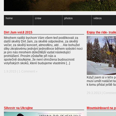
home
crew
photos
videos
Dirt Jam vol.8 2015
Enjoy the ride- trail
Mnohem raději bychom Vám všem teď poděkovali za
další skvělý Dirt Jam, za skvělé odpoledne, za skvělý
večer, za skvělý koncert, atmosféru, atd…. Ale bohužel
díky zkratovému jednání jednotlivce během sobotní noci
je pro nás mnohem důležitější vydat následující
prohlášení. Prosím zůstaňte při nás a
společně doufejme, že není ohrožena budoucnost
volyňských skoků, které budujeme vlastními [...]
1.9.2015 |
1 Comment »
Když jsem si v léťe p
musí umět natáčet ta
k tomu přidal ještě f
29.3.2013 |
Comment
Silvestr na Ukrajine
Mountainboard na p