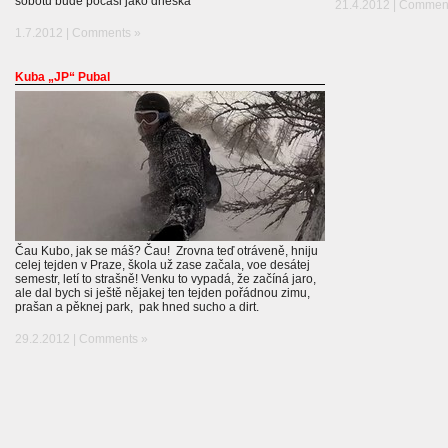
sobotu bude pocasi jako dneska
21.4.2012 |
Comment
1.7.2012 |
Comments »
Kuba „JP“ Pubal
Čau Kubo, jak se máš? Čau! Zrovna teď otráveně, hniju
celej tejden v Praze, škola už zase začala, voe desátej
semestr, letí to strašně! Venku to vypadá, že začíná jaro,
ale dal bych si ještě nějakej ten tejden pořádnou zimu,
prašan a pěknej park, pak hned sucho a dirt.
29.2.2012 |
Comments »