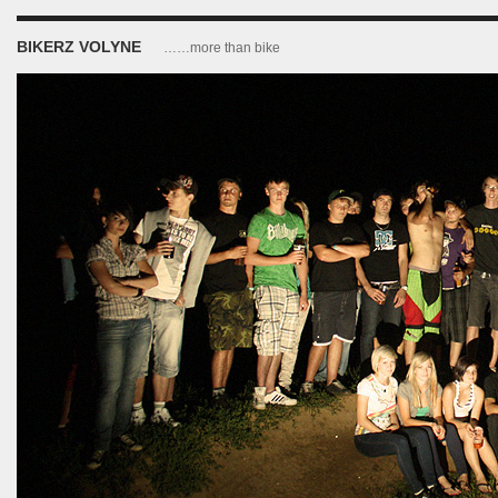
BIKERZ VOLYNE
……more than bike