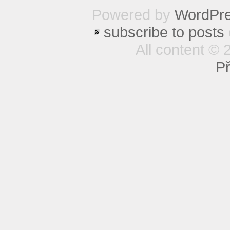
Powered by
WordPr
subscribe to posts
All content © 
Př