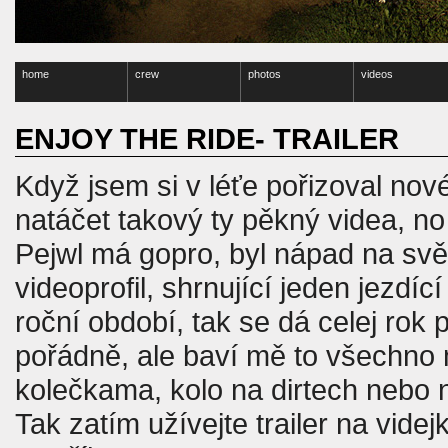
home
crew
photos
videos
ENJOY THE RIDE- TRAILER
Když jsem si v léťe pořizoval nov
natáčet takový ty pěkný videa, no 
Pejwl má gopro,
byl nápad na svět
videoprofil, shrnující jeden jezdí
roční období, tak se dá celej rok
pořádně, ale baví mě to všechno 
kolečkama, kolo na dirtech nebo
Tak zatím užívejte trailer na vid