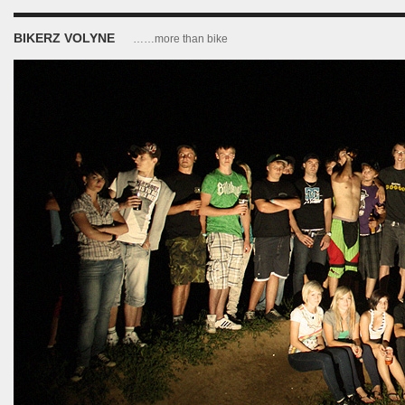
BIKERZ VOLYNE
……more than bike