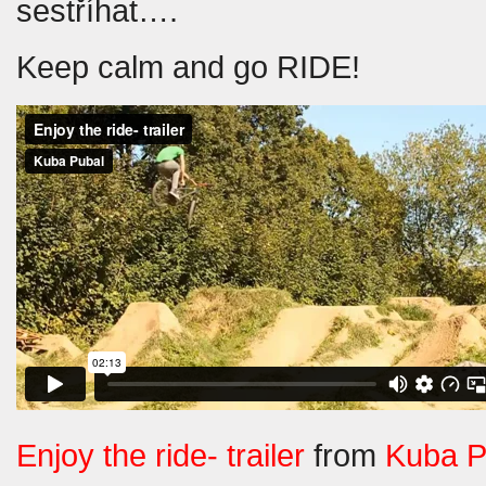
sestříhat….
Keep calm and go RIDE!
Enjoy the ride- trailer
from
Kuba P