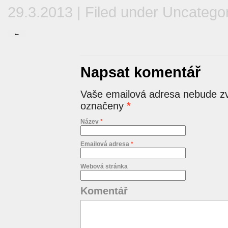
29.3.2013 | Filed under
Uncatego
←
Napsat komentář
Vaše emailová adresa nebude zv
označeny
*
Název
*
Emailová adresa
*
Webová stránka
Komentář