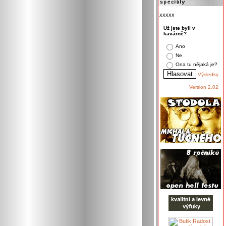
xxxxx
Už jste byli v
kavárně?
Ano
Ne
Ona tu nějaká je?
Výsledky
Version 2.02