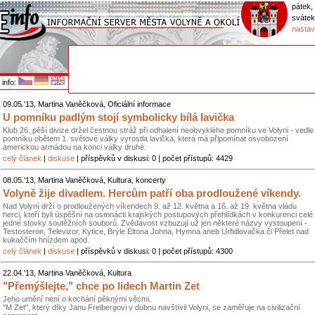
pátek,
sváte
nastav
info:
09.05.'13, Martina Vaněčková, Oficiální informace
U pomníku padlým stojí symbolicky bílá lavička
Klub 26. pěší divize držel čestnou stráž při odhalení neobvyklého pomníku ve Volyni - vedle
pomníku obětem 1. světové války vyrostla lavička, která má připomínat osvobození
americkou armádou na konci války druhé.
celý článek
|
diskuse
| příspěvků v diskusi: 0 | počet přístupů: 4429
08.05.'13, Martina Vaněčková, Kultura, koncerty
Volyně žije divadlem. Hercům patří oba prodloužené víkendy.
Nad Volyní drží o prodloužených víkendech 9. až 12. května a 16. až 19. května vládu
herci, kteří byli úspěšní na osmnácti krajských postupových přehlídkách v konkurenci celé
jedné stovky soutěžních souborů. Zvědavost vzbuzují už jen některé názvy vystoupení -
Testosteron, Televizor, Kytice, Brýle Eltona Johna, Hymna aneb Urfidlovačka či Přelet nad
kukaččím hnízdem apod.
celý článek
|
diskuse
| příspěvků v diskusi: 0 | počet přístupů: 4300
22.04.'13, Martina Vaněčková, Kultura
"Přemýšlejte," chce po lidech Martin Zet
Jeho umění není o kochání pěknými věcmi.
"M Zet", který díky Janu Freibergovi v dubnu navštívil Volyni, se zaměřuje na civilizační