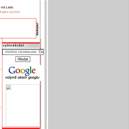
k má Lada
it jako výchozí