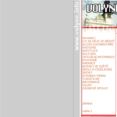
NOVINKY
CO SE DĚJE VE MĚSTĚ
GLOSY A KOMENTÁŘE
HISTORIE
INSTITUCE
KULTURA
OFICIÁLNÍ INFORMACE
POVODNĚ
RADNICE
RODÁCI VE SVĚTĚ
ŠKOLY A VZDĚLÁVÁNÍ
SPORT
STRÁNKY FIREM
TURISTICKÉ
INFORMACE
VOLBY
ZÁJMOVÉ SPOLKY
přihlásit
online:1