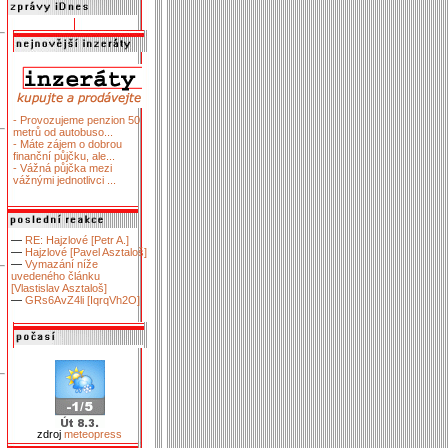
- Provozujeme penzion 50
metrů od autobuso...
- Máte zájem o dobrou
finanční půjčku, ale...
- Vážná půjčka mezi
vážnými jednotlivci ...
—
RE: Hajzlové [Petr A.]
—
Hajzlové [Pavel Asztaloš]
—
Vymazání níže
uvedeného článku
[Vlastislav Asztaloš]
—
GRs6AvZ4li [IqrqVh2O]
zdroj
meteopress