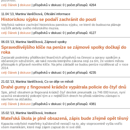
pozornost.
celý článek
|
diskuse
| příspěvků v diskusi: 0 | počet přístupů: 4264
11.04.'13, Martina Vaněčková, Oficiální informace
Historickou sýpku se podaří zachránit do pouti
Volyňská radnice zachrání historickou panskou sýpku, ve které do budoucna plánuje
rozšířit aktivity svého městského muzea.
celý článek
|
diskuse
| příspěvků v diskusi: 0 | počet přístupů: 4127
06.03.'13, Martina Vaněčková, Zájmové spolky
Spravedlivějšího klíče na peníze se zájmové spolky dočkají do
roka
Zastaralé podmínky přidělování finančních příspěvků na činnost a opravy spolkům a
občanským sdružením, ale také novela loterijního zákona stojí za tím, že vedení města
přistoupilo k přípravě nového klíče. Na jeho základě se budou peníze rozdělovat už v roce
2014.
celý článek
|
diskuse
| příspěvků v diskusi: 0 | počet přístupů: 4235
21.02.'13, Martina Vaněčková, Co se děje ve městě
Drahé gumy z fingované krádeže vypátrala policie do čtyř dnů
Spis, jehož obsahem je fingovaná krádež čtyř desítek pneumatik za 746 000 korun, nyní
uzavírá strakonický policejní tým a v nejbližších dnech ho předá státnímu zástupci s
návrhem na obžalobu.
celý článek
|
diskuse
| příspěvků v diskusi: 0 | počet přístupů: 4381
15.02.'13, Martina Vaněčková, Instituce
Mateřská škola je plně obsazená, zápis bude zřejmě opět těsný
Kapacita volyňské mateřinky každoročně nestačí na to, aby stoprocentně vyšla vstříc
všem maminkám, které mají zájem zapsat do ní své dítě.