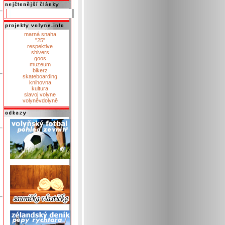
marná snaha
"25"
respektive
shivers
goos
muzeum
bikerz
skateboarding
knihovna
kultura
slavoj volyne
volyněvdolyně