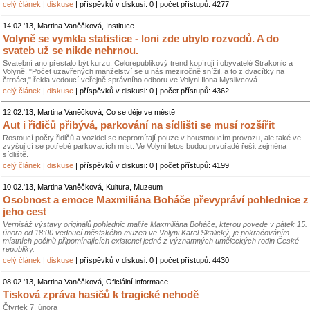
celý článek
|
diskuse
| příspěvků v diskusi: 0 | počet přístupů: 4277
14.02.'13, Martina Vaněčková, Instituce
Volyně se vymkla statistice - loni zde ubylo rozvodů. A do
svateb už se nikde nehrnou.
Svatební ano přestalo být kurzu. Celorepublikový trend kopírují i obyvatelé Strakonic a
Volyně. "Počet uzavřených manželství se u nás meziročně snížil, a to z dvacítky na
čtrnáct," řekla vedoucí veřejně správního odboru ve Volyni Ilona Myslivcová.
celý článek
|
diskuse
| příspěvků v diskusi: 0 | počet přístupů: 4362
12.02.'13, Martina Vaněčková, Co se děje ve městě
Aut i řidičů přibývá, parkování na sídlišti se musí rozšířit
Rostoucí počty řidičů a vozidel se nepromítají pouze v houstnoucím provozu, ale také ve
zvyšující se potřebě parkovacích míst. Ve Volyni letos budou prvořadě řešit zejména
sídliště.
celý článek
|
diskuse
| příspěvků v diskusi: 0 | počet přístupů: 4199
10.02.'13, Martina Vaněčková, Kultura, Muzeum
Osobnost a emoce Maxmiliána Boháče převypráví pohlednice z
jeho cest
Vernisáž výstavy originálů pohlednic malíře Maxmiliána Boháče, kterou povede v pátek 15.
února od 18:00 vedoucí městského muzea ve Volyni Karel Skalický, je pokračováním
místních počinů připomínajících existenci jedné z významných uměleckých rodin České
republiky.
celý článek
|
diskuse
| příspěvků v diskusi: 0 | počet přístupů: 4430
08.02.'13, Martina Vaněčková, Oficiální informace
Tisková zpráva hasičů k tragické nehodě
Čtvrtek 7. února