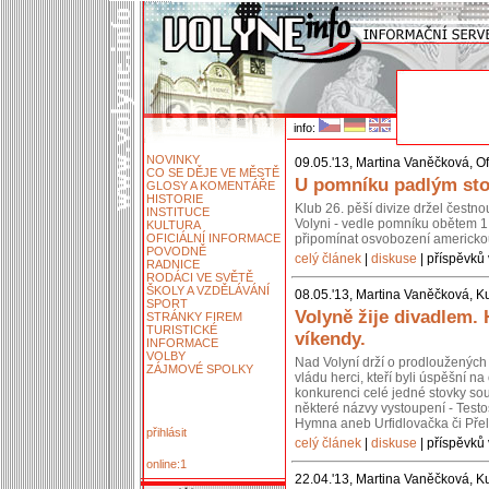
info:
NOVINKY
09.05.'13, Martina Vaněčková, Of
CO SE DĚJE VE MĚSTĚ
U pomníku padlým stoj
GLOSY A KOMENTÁŘE
HISTORIE
Klub 26. pěší divize držel čestn
INSTITUCE
Volyni - vedle pomníku obětem 1.
KULTURA
OFICIÁLNÍ INFORMACE
připomínat osvobození americko
POVODNĚ
celý článek
|
diskuse
| příspěvků 
RADNICE
RODÁCI VE SVĚTĚ
ŠKOLY A VZDĚLÁVÁNÍ
08.05.'13, Martina Vaněčková, Ku
SPORT
Volyně žije divadlem.
STRÁNKY FIREM
TURISTICKÉ
víkendy.
INFORMACE
VOLBY
Nad Volyní drží o prodloužených 
ZÁJMOVÉ SPOLKY
vládu herci, kteří byli úspěšní 
konkurenci celé jedné stovky so
některé názvy vystoupení - Testos
Hymna aneb Urfidlovačka či Pře
přihlásit
celý článek
|
diskuse
| příspěvků 
online:1
22.04.'13, Martina Vaněčková, Ku