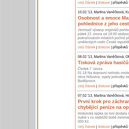
celý článek
|
diskuse
| příspěvků 
10.02.'13, Martina Vaněčková, K
Osobnost a emoce Max
pohlednice z jeho cest
Vernisáž výstavy originálů pohl
pátek 15. února od 18:00 vedouc
pokračováním místních počinů př
uměleckých rodin České republik
celý článek
|
diskuse
| příspěvků 
08.02.'13, Martina Vaněčková, Of
Tisková zpráva hasičů
Čtvrtek 7. února
01:18 Na dopravní nehodu osobní
obce Nišovice, vyjely jednotky 
Budějovice.
celý článek
|
diskuse
| příspěvků 
07.02.'13, Martina Vaněčková, Hi
První krok pro záchra
chybějící peníze na o
Historická sýpka se loni dostal
nutné v co nejbližší době minimál
000 Kč.
celý článek
|
diskuse
| příspěvků 