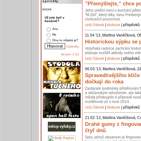
"Přemýšlejte," chce po
xxxxx
Jeho umění není o kochání pěkn
"M Zet", který díky Janu Freiberg
Už jste byli v
civilizační pozornost.
kavárně?
celý článek
|
diskuse
| příspěvků 
Ano
Ne
11.04.'13, Martina Vaněčková, Of
Ona tu nějaká je?
Historickou sýpku se 
Výsledky
Volyňská radnice zachrání histo
plánuje rozšířit aktivity svého 
Version 2.02
celý článek
|
diskuse
| příspěvků 
06.03.'13, Martina Vaněčková, Z
Spravedlivějšího klíč
dočkají do roka
Zastaralé podmínky přidělování 
a občanským sdružením, ale také 
města přistoupilo k přípravě nov
rozdělovat už v roce 2014.
celý článek
|
diskuse
| příspěvků 
21.02.'13, Martina Vaněčková, C
Drahé gumy z fingovan
čtyř dnů
Spis, jehož obsahem je fingovan