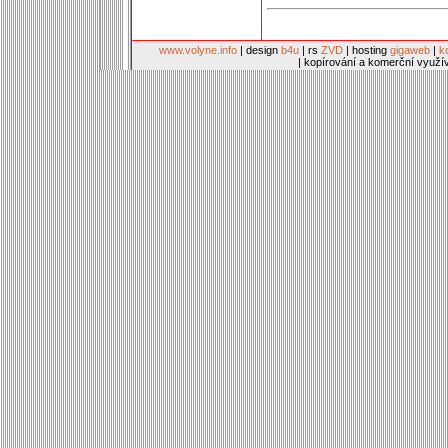
www.volyne.info
| design
b4u
| rs
ZVD
| hosting
gigaweb
|
k
| kopírování a komerční využí