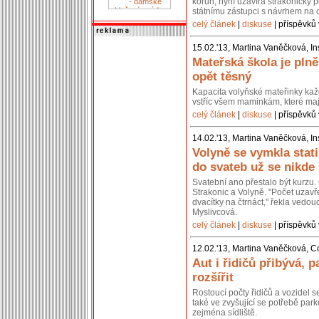
korun, nyní uzavírá strakonický p
státnímu zástupci s návrhem na 
celý článek
|
diskuse
| příspěvků 
15.02.'13, Martina Vaněčková, In
Mateřská škola je pln
opět těsný
Kapacita volyňské mateřinky kaž
vstříc všem maminkám, které mají
celý článek
|
diskuse
| příspěvků 
14.02.'13, Martina Vaněčková, In
Volyně se vymkla stati
do svateb už se nikde
Svatební ano přestalo být kurzu. 
Strakonic a Volyně. "Počet uzavř
dvacítky na čtrnáct," řekla vedou
Myslivcová.
celý článek
|
diskuse
| příspěvků 
12.02.'13, Martina Vaněčková, C
Aut i řidičů přibývá, p
rozšířit
Rostoucí počty řidičů a vozidel 
také ve zvyšující se potřebě park
zejména sídliště.