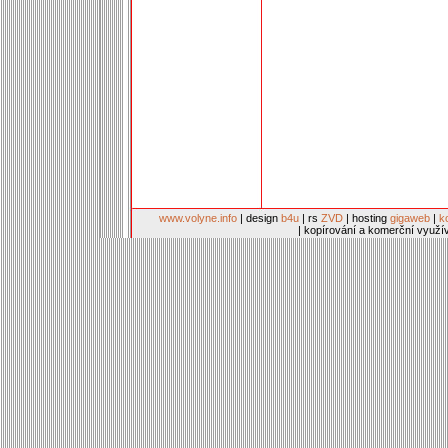
www.volyne.info
| design
b4u
| rs
ZVD
| hosting
gigaweb
|
k
| kopírování a komerční využí