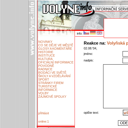
info:
NOVINKY
Reakce na:
Volyňská 
CO SE DĚJE VE MĚSTĚ
02.08.'04,
GLOSY A KOMENTÁŘE
HISTORIE
jméno:
INSTITUCE
KULTURA
nadpis:
OFICIÁLNÍ INFORMACE
POVODNĚ
RADNICE
RODÁCI VE SVĚTĚ
ŠKOLY A VZDĚLÁVÁNÍ
SPORT
STRÁNKY FIREM
TURISTICKÉ
INFORMACE
VOLBY
ZÁJMOVÉ SPOLKY
opište text:
přihlásit
online:1