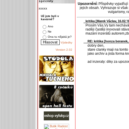
Upozornění:
Příspěvky vyjadřují
jejich obsah. Vyhrazuje si však
xxxxx
vulgarismy, 
Už jste byli v
kavárně?
kritika [
Marek Václav
, 16.02.'
Prosím Vás,Vy tam nechávát
Ano
raději častěji inovovali stá
Ne
mazání inzerátů autorem,zby
Ona tu nějaká je?
RE: kritika [
honza beranek
,
Výsledky
dobry den,
stare clanky maji na tomto 
Version 2.02
jako archiv a jista forma kro
ad inzeraty: diky za upozo