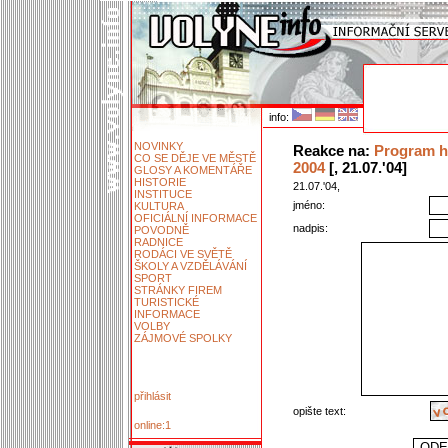
info:
NOVINKY
Reakce na:
Program h
CO SE DĚJE VE MĚSTĚ
2004
[, 21.07.'04]
GLOSY A KOMENTÁŘE
HISTORIE
21.07.'04,
INSTITUCE
jméno:
KULTURA
OFICIÁLNÍ INFORMACE
nadpis:
POVODNĚ
RADNICE
RODÁCI VE SVĚTĚ
ŠKOLY A VZDĚLÁVÁNÍ
SPORT
STRÁNKY FIREM
TURISTICKÉ
INFORMACE
VOLBY
ZÁJMOVÉ SPOLKY
přihlásit
opište text:
online:1