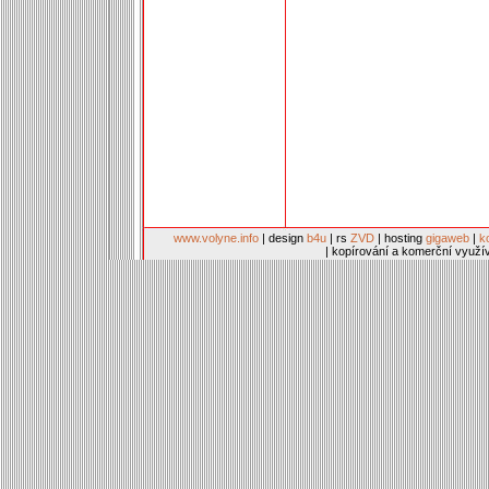
www.volyne.info
| design
b4u
| rs
ZVD
| hosting
gigaweb
|
k
| kopírování a komerční využí