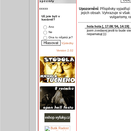
xxxxx
Upozornění:
Příspěvky vyjadřují
jejich obsah. Vyhrazuje si však
Už jste byli v
vulgarismy, 
kavárně?
hola hola [
, 17.08.'04, 14:19]
Ano
jsem zvedavej jestli to bude ste
Ne
nepamatuji:)))
Ona tu nějaká je?
Výsledky
Version 2.02